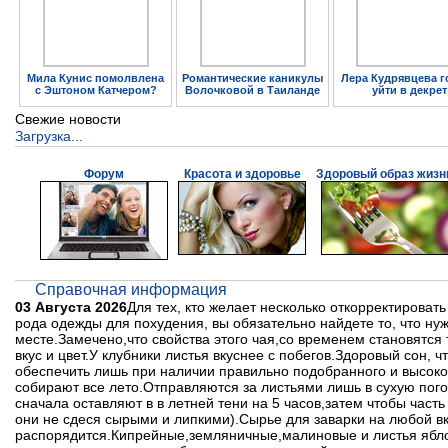
Мила Кунис помолвлена
Романтические каникулы
Лера Кудрявцева г
с Эштоном Катчером?
Волочковой в Таиланде
уйти в декрет
Свежие новости
Загрузка...
Форум
Красота и здоровье
Здоровый образ жизн
Справочная информация
03 Августа 2026
Для тех, кто желает несколько откорректирова
рода одежды для похудения, вы обязательно найдете то, что ну
месте.Замечено,что свойства этого чая,со временем становятся
вкус и цвет.У клубники листья вкуснее с побегов.Здоровый сон,
обеспечить лишь при наличии правильно подобранного и высоко
собирают все лето.Отправляются за листьями лишь в сухую по
сначала оставляют в в летней тени на 5 часов,затем чтобы част
они не сдеся сырыми и липкими).Сырье для заварки на любой вку
распорядится.Кипрейные,земляничные,малиновые и листья ябло