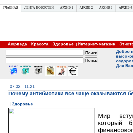
ГЛАВНАЯ
ЛЕНТА НОВОСТЕЙ
АРХИВ 1
АРХИВ 2
АРХИВ 3
АРХИВ 4
Аюрведа
Красота
Здоровье
Интернет-магазин
Этнот
|
|
|
|
Добро п
высоко
оздоро
Для Вас
07.02 - 11:21
Почему антибиотики все чаще оказываются 
|
Здоровье
Мир всту
который б
финансо