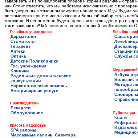
заваривать и из почек,побегов,плодов и корней различных трав
чаи.Стоит отметить, что мы работаем исключительно с провер
быть уверенны в отменном качестве наших торов. И уж будьте у
дискомфорта при его использовании.Большой выбор столь необх
магазина. И непременно будете просыпаться каждое утро в хор
так и закончится!Чай-поистине напиток первой необходимости.Ст
Лечебные учреждения
Лечебно-про
Дерматолог
Санатории
Стоматолог
Лечебниц
Терапевт
Диспансе
Аптеки
Станции п
Оптика
Службы с
Детские Поликлиники
Гос. учреждения
Медицинский
Клиники
Азбука ст
Родильные дома и женские
Болезни: ч
консультации
Методы ле
Наркологическая помощь
новообра
Ветеринарные услуги
Словарь м
Справочни
Производители
Лекарств
Оборудование
Публикации
Книги
Рефераты
Красота и здоровье
Издательс
SPA салоны
Медицинск
Массажные салоны Савитара