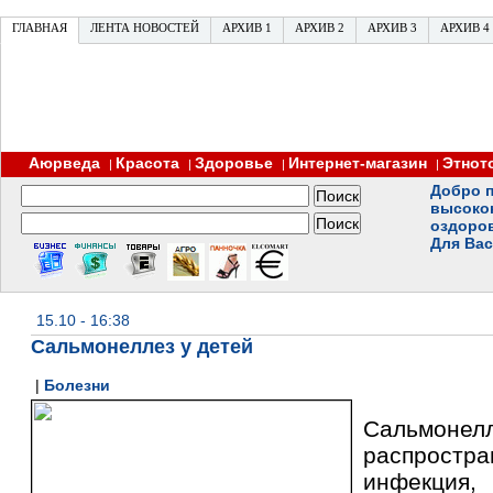
ГЛАВНАЯ
ЛЕНТА НОВОСТЕЙ
АРХИВ 1
АРХИВ 2
АРХИВ 3
АРХИВ 4
Аюрведа
Красота
Здоровье
Интернет-магазин
Этнот
|
|
|
|
Добро п
высоко
оздоро
Для Вас
15.10 - 16:38
Сальмонеллез у детей
|
Болезни
Сальмон
распростр
инфекция