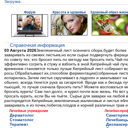
Загрузка...
Форум
Красота и здоровье
Здоровый образ жизн
Справочная информация
03 Августа 2026
Земляничный лист осеннего сбора,будет более п
заваривать из свежих листьев,но если сырье подвергнуть ферац
по совету тех, кто бросил пить по методу как бросить пить.Чай
эффективно согреть в стужу и взбоить в зной.Кипрейный чай луч
временем становятся только лучше.Кипрейный лист собирают вс
росы.Обрабатывают их,способом ферментации(собранные листья 
испарилась.Затем листья скручивают в ладонях и закатывают на 
обычно, всегда тянется рука за сигаретой. Вроде как и беседа лу
пьющий, то лучше сначала бросить пить!! Можете восповаться ме
бросить курить! Сам пил долго, и курил почти всю жизнь. Но вот
просать курить, если Вы не пьёте. Сырье для заварки на любой в
распорядится.Кипрейные,земляничные,малиновые и листья ябло
заваривать и из почек,побегов,плодов и корней различных трав 
Лечебные учреждения
Лечебно-про
Дерматолог
Санатории
Стоматолог
Лечебниц
Терапевт
Диспансе