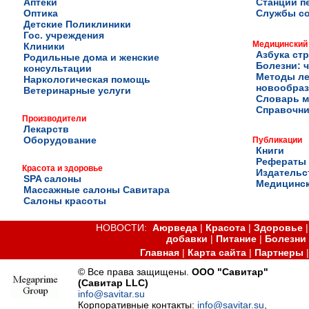
Аптеки
Станции п
Оптика
Службы с
Детские Поликлиники
Гос. учреждения
Медицинский
Клиники
Азбука ст
Родильные дома и женские
Болезни: ч
консультации
Методы ле
Наркологическая помощь
новообра
Ветеринарные услуги
Словарь м
Справочни
Производители
Лекарств
Оборудование
Публикации
Книги
Рефераты
Красота и здоровье
Издательс
SPA салоны
Медицинск
Массажные салоны Савитара
Салоны красоты
НОВОСТИ:
Аюрведа
|
Красота
|
Здоровье
добавки
|
Питание
|
Болезни
Главная
|
Карта сайта
|
Партнеры
© Все права защищены.
ООО "Савитар"
(Савитар LLC)
info@savitar.su
Корпоративные контакты:
info@savitar.su
,