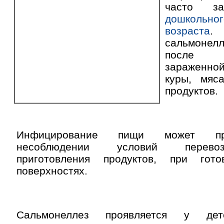
часто з
дошкольн
возраста
.
сальмонел
после у
зараженно
куры, мяс
продуктов.
Инфицирование пищи может пр
несоблюдении условий перевоз
приготовления продуктов, при гот
поверхностях.
Сальмонеллез проявляется у де