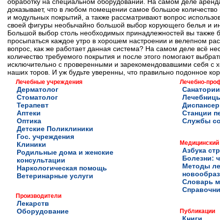
обработку на специальном оборудовании. На самом деле аренда
доказывает, что в любом помещении самое большое количество 
и модульных покрытий, а также рассматривают вопрос использов
своей фигуры необычайно большой выбор корующего белья и ино
Большой выбор столь необходимых принадлежностей вы также бе
просыпаться каждое утро в хорошем настроении и велепном расп
вопрос, как же работает данная система? На самом деле всё н
количество требуемого покрытия и после этого помогают выбра
исключительно с проверенными и зарекомендовавшими себя с х
наших торов. И уж будьте уверенны, что правильно подонное ко
Лечебные учреждения
Лечебно-про
Дерматолог
Санатории
Стоматолог
Лечебниц
Терапевт
Диспансе
Аптеки
Станции п
Оптика
Службы с
Детские Поликлиники
Гос. учреждения
Медицинский
Клиники
Азбука ст
Родильные дома и женские
Болезни: ч
консультации
Методы ле
Наркологическая помощь
новообра
Ветеринарные услуги
Словарь м
Справочни
Производители
Лекарств
Оборудование
Публикации
Книги