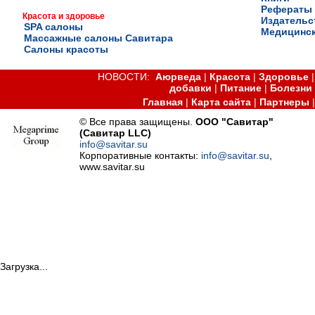
Рефераты
Красота и здоровье
Издательс
SPA салоны
Медицинск
Массажные салоны Савитара
Салоны красоты
НОВОСТИ:
Аюрведа
|
Красота
|
Здоровье
добавки
|
Питание
|
Болезни
Главная
|
Карта сайта
|
Партнеры
© Все права защищены.
ООО "Савитар"
(Савитар LLC)
info@savitar.su
Корпоративные контакты:
info@savitar.su
,
www.savitar.su
Загрузка...