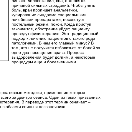
лишают человека сил, сна, становятся
причиной сильных страданий. Чтобы унять
боль, врач пропишет анальгетики,
купирование синдрома специальными
лечебными препаратами, посоветует
постельный режим, покой. Когда приступ
закончится, обострение уйдет, пациенту
проведут физиотерапию. Это традиционный
подход к лечению пациентов с такого рода
патологиями. В чем его главный минус? В
том, что не получится избавиться от болей за
одно-два посещения врача. Процесс
выздоровления будет долгим, а некоторые
процедуры еще и болезненными.
ернативные методики, применение которых
всего за два-три сеанса. Один из таких призванных
отерапия. В переводе этот термин означает –
 в области спины и позвоночника.