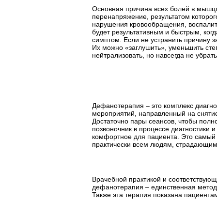
Основная причина всех болей в мышца
перенапряжение, результатом которого
нарушения кровообращения, воспалит
будет результативным и быстрым, когд
симптом. Если не устранить причину з
Их можно «заглушить», уменьшить сте
нейтрализовать, но навсегда не убрать
Дефанотерапия – это комплекс диагно
мероприятий, направленный на сняти
Достаточно пары сеансов, чтобы полно
позвоночник в процессе диагностики и
комфортное для пациента. Это самый
практически всем людям, страдающим
Врачебной практикой и соответствую
дефанотерапия – единственная методи
Также эта терапия показана пациентам