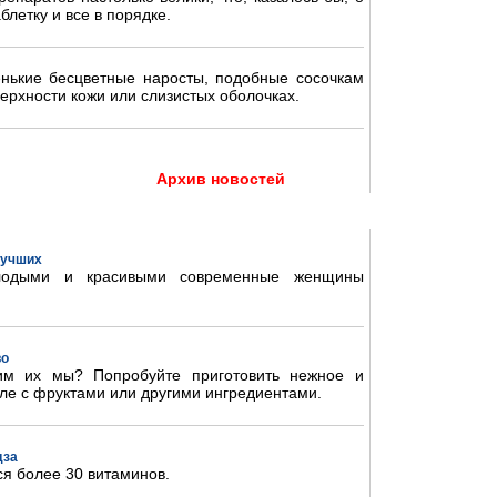
блетку и все в порядке.
нькие бесцветные наросты, подобные сосочкам
ерхности кожи или слизистых оболочках.
Архив новостей
 лучших
олодыми и красивыми современные женщины
во
им их мы? Попробуйте приготовить нежное и
ле с фруктами или другими ингредиентами.
дза
ся более 30 витаминов.