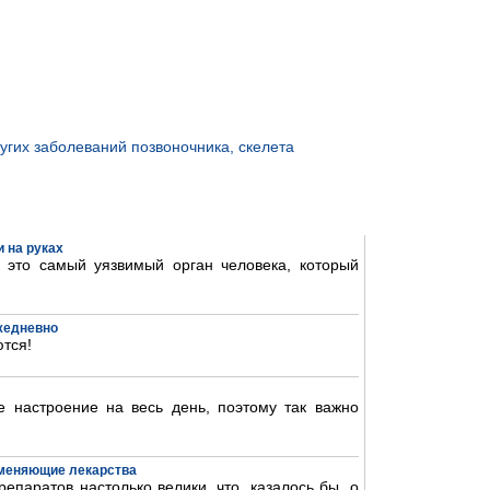
угих заболеваний позвоночника, скелета
 на руках
- это самый уязвимый орган человека, который
ежедневно
тся!
 настроение на весь день, поэтому так важно
аменяющие лекарства
епаратов настолько велики, что, казалось бы, о