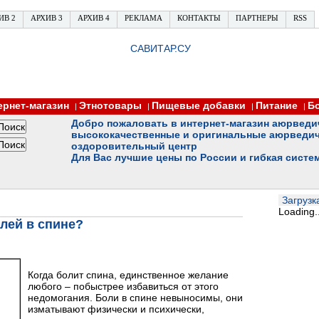
ИВ 2
АРХИВ 3
АРХИВ 4
РЕКЛАМА
КОНТАКТЫ
ПАРТНЕРЫ
RSS
САВИТАР.СУ
ернет-магазин
Этнотовары
Пищевые добавки
Питание
Б
|
|
|
|
Добро пожаловать в интернет-магазин аюрведи
высококачественные и оригинальные аюрведич
оздоровительный центр
Для Вас лучшие цены по России и гибкая систе
Загрузка
Loading..
лей в спине?
Когда болит спина, единственное желание
любого – побыстрее избавиться от этого
недомогания. Боли в спине невыносимы, они
изматывают физически и психически,