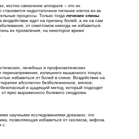
х, костно-связочном аппарате – это их
 становится недостаточное питание клеток из-за
ельные процессы. Только тогда
лечение спины
а воздействие идет на причину болей, а не на сам
аболевания, от симптомов никогда не избавиться.
пень их проявления, на некоторое время
.
стических, лечебных и профилактических
е перенапряжения, излишнего мышечного тонуса.
стью избавиться от болей в спине. Воздействие на
 терапии абсолютно безболезненное, мягкое,
 безопасный и щадящий метод, который подходит
 от ярко выраженного болевого синдрома.
щими научными исследованиями доказано, что
ка, позволяющая избавиться от сколиоза, кифоза.
 с: