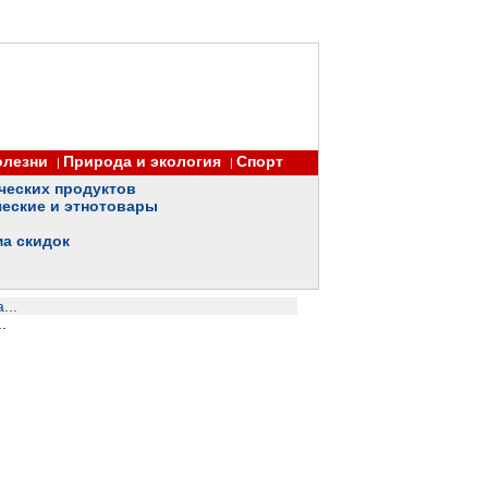
олезни
Природа и экология
Спорт
|
|
ческих продуктов
еские и этнотовары
ма скидок
...
.