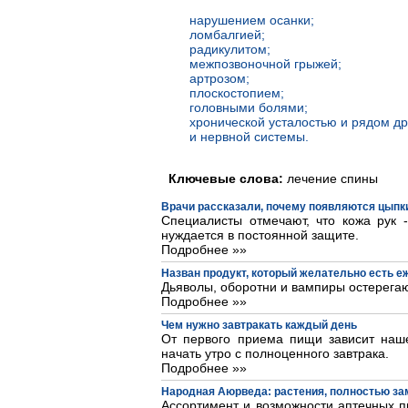
нарушением осанки;
ломбалгией;
радикулитом;
межпозвоночной грыжей;
артрозом;
плоскостопием;
головными болями;
хронической усталостью и рядом др
и нервной системы.
Ключевые слова:
лечение спины
Врачи рассказали, почему появляются цыпки
Специалисты отмечают, что кожа рук 
нуждается в постоянной защите.
Подробнее »»
Назван продукт, который желательно есть 
Дьяволы, оборотни и вампиры остерегаю
Подробнее »»
Чем нужно завтракать каждый день
От первого приема пищи зависит наше
начать утро с полноценного завтрака.
Подробнее »»
Народная Аюрведа: растения, полностью з
Ассортимент и возможности аптечных пр