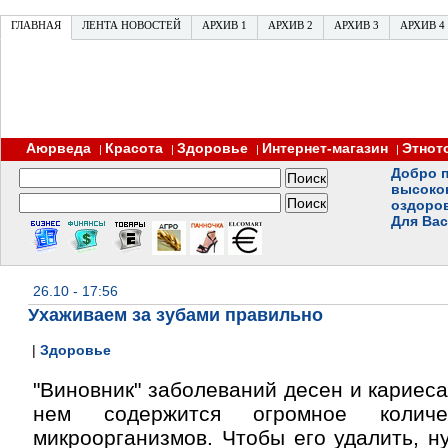
ГЛАВНАЯ
ЛЕНТА НОВОСТЕЙ
АРХИВ 1
АРХИВ 2
АРХИВ 3
АРХИВ 4
Аюрведа
Красота
Здоровье
Интернет-магазин
Этнот
|
|
|
|
Добро п
высоко
оздоро
Для Вас
26.10 - 17:56
Ухаживаем за зубами правильно
|
Здоровье
"Виновник" заболеваний десен и кариеса
нем содержится огромное количе
микроорганизмов. Чтобы его удалить, н