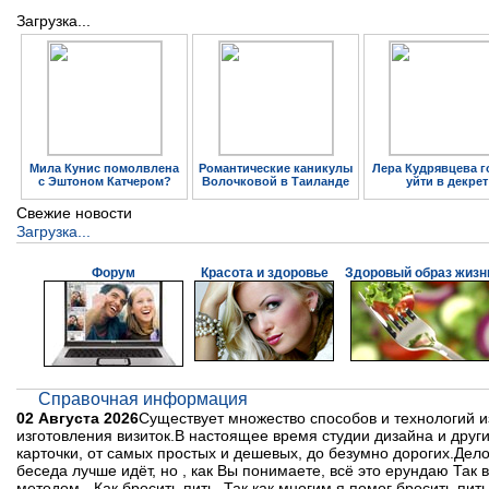
Загрузка...
Мила Кунис помолвлена
Романтические каникулы
Лера Кудрявцева г
с Эштоном Катчером?
Волочковой в Таиланде
уйти в декрет
Свежие новости
Загрузка...
Форум
Красота и здоровье
Здоровый образ жизн
Справочная информация
02 Августа 2026
Существует множество способов и технологий из
изготовления визиток.В настоящее время студии дизайна и друг
карточки, от самых простых и дешевых, до безумно дорогих.Дело 
беседа лучше идёт, но , как Вы понимаете, всё это ерундаю Так 
методом - Как бросить пить. Так как многим я помог бросить пить