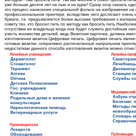
уже больше десяти лет не пью и не курю! Сразу хочу сказать од
это процесс нанесения специальной фольги на изображение на 
профессиональном принтере, вследствие чего достигают очень 
бумаги, т.е. предъявляются более высокие требования к матери
совету тех, кто бросил пить по методу как бросить пить.Наибол
отсутствии ее владельца когда она будет служить достойным на
учесть множества деталей, ведь Визитная карточка, должна име
изготовления визиток:Цифровая печать. Цифровая печать являе
готовые визитки, оперативно распечатанные напральном принтер
недостаткам данного способа изготовления визиток можно отнес
Лечебные учреждения
Лечебно-про
Дерматолог
Санатории
Стоматолог
Лечебниц
Терапевт
Диспансе
Аптеки
Станции п
Оптика
Службы с
Детские Поликлиники
Гос. учреждения
Медицинский
Клиники
Азбука ст
Родильные дома и женские
Болезни: ч
консультации
Методы ле
Наркологическая помощь
новообра
Ветеринарные услуги
Словарь м
Справочни
Производители
Лекарств
Оборудование
Публикации