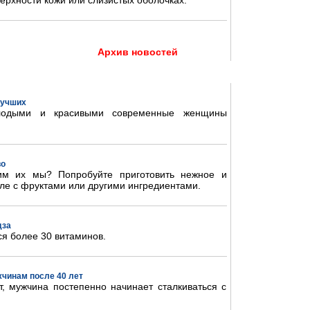
ерхности кожи или слизистых оболочках.
Архив новостей
 лучших
олодыми и красивыми современные женщины
во
им их мы? Попробуйте приготовить нежное и
ле с фруктами или другими ингредиентами.
дза
ся более 30 витаминов.
жчинам после 40 лет
, мужчина постепенно начинает сталкиваться с