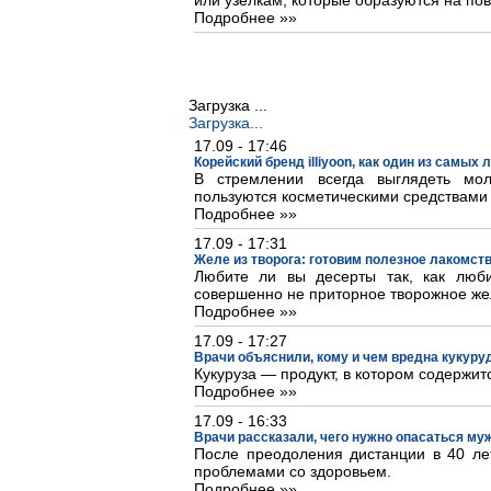
или узелкам, которые образуются на пов
Подробнее »»
Загрузка ...
Загрузка...
17.09 - 17:46
Корейский бренд illiyoon, как один из самых
В стремлении всегда выглядеть м
пользуются косметическими средствами
Подробнее »»
17.09 - 17:31
Желе из творога: готовим полезное лакомст
Любите ли вы десерты так, как люб
совершенно не приторное творожное же
Подробнее »»
17.09 - 17:27
Врачи объяснили, кому и чем вредна кукуру
Кукуруза — продукт, в котором содержит
Подробнее »»
17.09 - 16:33
Врачи рассказали, чего нужно опасаться му
После преодоления дистанции в 40 лет
проблемами со здоровьем.
Подробнее »»