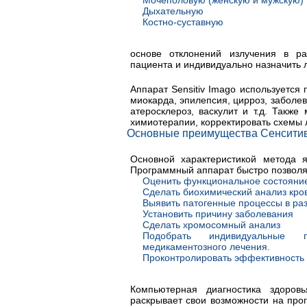
Мочеполовую (женскую и мужскую)
Дыхательную
Костно-суставную
основе отклонений излучения в р
пациента и индивидуально назначить 
Аппарат Sensitiv Imago используется
миокарда, эпилепсия, цирроз, заболе
атеросклероз, васкулит и т.д. Такж
химиотерапии, корректировать схемы 
Основные преимущества Сенсити
Основной характеристикой метода я
Программный аппарат быстро позволя
Оценить функциональное состояние
Сделать биохимический анализ кро
Выявить патогенные процессы в ра
Установить причину заболевания
Сделать хромосомный анализ
Подобрать индивидуальные 
медикаментозного лечения.
Проконтролировать эффективность
Компьютерная диагностика здоров
раскрывает свои возможности на про