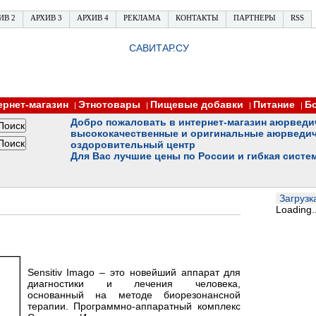
ИВ 2
АРХИВ 3
АРХИВ 4
РЕКЛАМА
КОНТАКТЫ
ПАРТНЕРЫ
RSS
САВИТАР.СУ
ернет-магазин
Этнотовары
Пищевые добавки
Питание
Б
|
|
|
|
Добро пожаловать в интернет-магазин аюрведи
высококачественные и оригинальные аюрведич
оздоровительный центр
Для Вас лучшие цены по России и гибкая систе
Загрузка
Loading..
Sensitiv Imago – это новейший аппарат для
диагностики и лечения человека,
основанный на методе биорезонансной
терапии. Программно-аппаратный комплекс