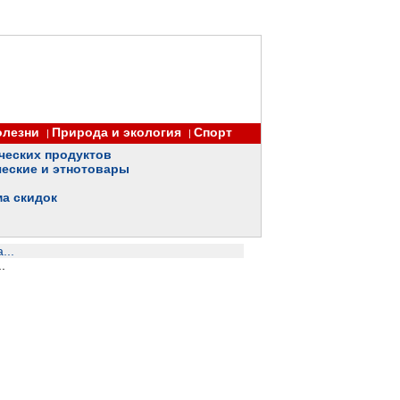
олезни
Природа и экология
Спорт
|
|
ческих продуктов
еские и этнотовары
ма скидок
...
.