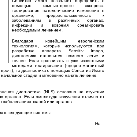
Сенситив Имаго позволяет определить с
помощью компьютерного экспресс-
тестирования патологические изменения в
организме, предрасположенность к
заболеваниям в различных органах,
инфекции и вовремя среагировать
необходимым лечением.
Благодаря новейшим европейским
технологиям, которые используются при
разработке аппарата Sensitiv Imago,
диагностика становится намного легче и
точнее. Если сравнивать с уже известными
методами тестирования (ядерно-магнитный
 проч.), то диагностика с помощью Сенситив Имаго
 начальной стадии и мгновенно начать лечение.
нсная диагностика (NLS) основана на изучении
ых органов. Если амплитуда излучения отлична от
о заболеваниях тканей или органов.
ать следующие системы:
На