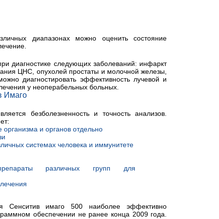
азличных диапазонах можно оценить состояние
лечение.
 при диагностике следующих заболеваний: инфаркт
вания ЦНС, опухолей простаты и молочной железы,
е можно диагностировать эффективность лучевой и
лечения у неоперабельных больных.
в Имаго
вляется безболезненность и точность анализов.
ет:
 организма и органов отдельно
ви
зличных системах человека и иммунитете
препараты различных групп для
 лечения
ья Сенситив имаго 500 наиболее эффективно
граммном обеспечении не ранее конца 2009 года.