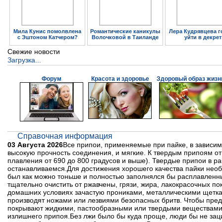
Мила Кунис помолвлена
Романтические каникулы
Лера Кудрявцева г
с Эштоном Катчером?
Волочковой в Таиланде
уйти в декрет
Свежие новости
Загрузка...
Форум
Красота и здоровье
Здоровый образ жизн
Справочная информация
03 Августа 2026
Все припои, применяемые при пайке, в зависи
высокую прочность соединения, и мягкие. К твердым припоям от
плавления от 690 до 800 градусов и выше). Твердые припои в р
останавливаемся.Для достижения хорошего качества пайки необ
был как можно тоньше и полностью заполнялся бы расплавлен
тщательно очистить от ржавчены, грязи, жира, лакокрасочных по
домашних условиях зачастую прониками, металлическими щеткам
производят ножами или лезвиями безопасных бритв. Чтобы пред
покрывают жидкими, пастообразными или твердыми веществами
излишнего припоя.Без лжи было бы куда проще, люди бы не заци