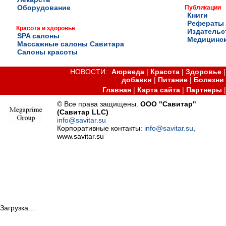
Оборудование
Публикации
Книги
Рефераты
Красота и здоровье
Издательс
SPA салоны
Медицинск
Массажные салоны Савитара
Салоны красоты
НОВОСТИ:
Аюрведа
|
Красота
|
Здоровье
добавки
|
Питание
|
Болезни
Главная
|
Карта сайта
|
Партнеры
© Все права защищены.
ООО "Савитар"
(Савитар LLC)
info@savitar.su
Корпоративные контакты:
info@savitar.su
,
www.savitar.su
Загрузка...