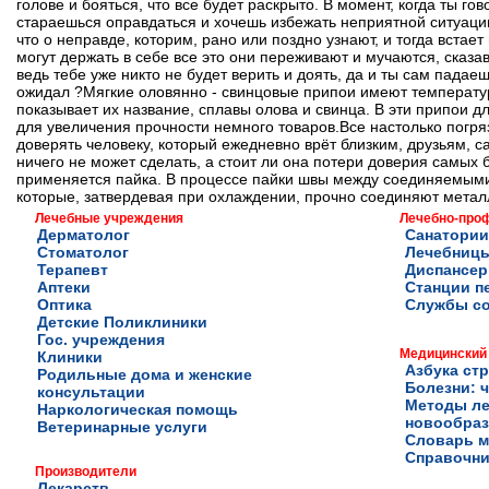
голове и бояться, что все будет раскрыто. В момент, когда ты г
стараешься оправдаться и хочешь избежать неприятной ситуации,
что о неправде, которим, рано или поздно узнают, и тогда встае
могут держать в себе все это они переживают и мучаются, сказа
ведь тебе уже никто не будет верить и доять, да и ты сам падаеш
ожидал ?Мягкие оловянно - свинцовые припои имеют температур
показывает их название, сплавы олова и свинца. В эти припои
для увеличения прочности немного товаров.Все настолько погряз
доверять человеку, который ежедневно врёт близким, друзьям, 
ничего не может сделать, а стоит ли она потери доверия самых
применяется пайка. В процессе пайки швы между соединяемым
которые, затвердевая при охлаждении, прочно соединяют металл
Лечебные учреждения
Лечебно-про
Дерматолог
Санатории
Стоматолог
Лечебниц
Терапевт
Диспансе
Аптеки
Станции п
Оптика
Службы с
Детские Поликлиники
Гос. учреждения
Медицинский
Клиники
Азбука ст
Родильные дома и женские
Болезни: ч
консультации
Методы ле
Наркологическая помощь
новообра
Ветеринарные услуги
Словарь м
Справочни
Производители
Лекарств