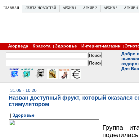
ГЛАВНАЯ
ЛЕНТА НОВОСТЕЙ
АРХИВ 1
АРХИВ 2
АРХИВ 3
АРХИВ 4
Аюрведа
Красота
Здоровье
Интернет-магазин
Этнот
|
|
|
|
Добро п
высоко
оздоро
Для Вас
31.05 - 10:20
Назван доступный фрукт, который оказался 
стимулятором
|
Здоровье
Группа ит
поделил