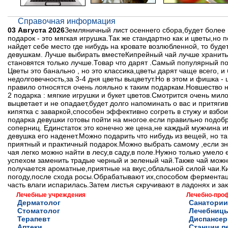
Справочная информация
03 Августа 2026
Земляничный лист осеннего сбора,будет более п
подарок - это мягкая игрушка.Так же стандартно как и цветы,но 
найдет себе место где нибудь на кровате возлюбленной, то буде
девушкам. Лучше выбирать вместеКипрейный чай лучше хранить 
становятся только лучше.Товар что дарят .Самый популярный по
Цветы это банально , но это классика,цветы дарят чаще всего, и 
недолговечность,за 3-4 дня цветы выцветут.Но в этом и фишка -
правило относятся очень лояльно к таким подаркам.Новшество н
2 подарка : мягкие игрушки и букет цветов.Смотрится очень ми
выцветает и не опадает,будет долго напоминать о вас и притяг
кипятка с заваркой,способен эффективно согреть в стужу и взбо
подарка девушки готовы пойти на многое.если правильно подобра
соперниц. Единстаток это конечно же цена,не каждый мужчина и
девушка его наденет.Можно подарить что нибудь из вещей, но т
приятный и практичный подарок.Можно выбрать самому ,если зна
чая легко можно найти в лесу,в саду,в поле.Нужно только умел
успехом заменить традые черный и зеленый чай.Также чай можно
получается ароматные,приятные на вкус,облальной силой чаи.К
погоду,после схода росы.Обрабатывают их,способом ферментаци
часть влаги испарилась.Затем листья скручивают в ладонях и за
Лечебные учреждения
Лечебно-про
Дерматолог
Санатории
Стоматолог
Лечебниц
Терапевт
Диспансе
Аптеки
Станции п