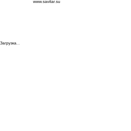
www.savitar.su
Загрузка...