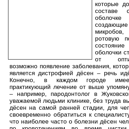
которые д
составе 
оболочк
создающи
микробо
ротовую п
состоян
оболочки с
от опти
возможно появление заболевания, которо
является дистрофией дёсен – речь идё
Конечно, в каждом городе имеет
практикующий лечение от выше упомяну
– например, пародонтолог в Жуковск
уважаемой людьми клинике, без труда в
дёсен на самой ранней стадии, для че
своевременно обратиться к специалисту
что наиболее часто о болезни дёсен чел
по кровотечениям во время чистк