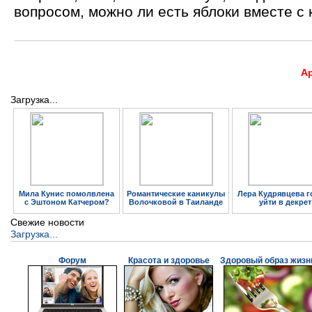
вопросом, можно ли есть яблоки вместе с 
А
Загрузка...
Мила Кунис помолвлена
Романтические каникулы
Лера Кудрявцева г
с Эштоном Катчером?
Волочковой в Таиланде
уйти в декрет
Свежие новости
Загрузка...
Форум
Красота и здоровье
Здоровый образ жизн