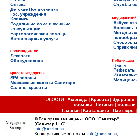
Оптика
Службы с
Детские Поликлиники
Гос. учреждения
Медицинский
Клиники
Азбука ст
Родильные дома и женские
Болезни: ч
консультации
Методы ле
Наркологическая помощь
новообра
Ветеринарные услуги
Словарь м
Справочни
Производители
Лекарств
Оборудование
Публикации
Книги
Рефераты
Красота и здоровье
Издательс
SPA салоны
Медицинск
Массажные салоны Савитара
Салоны красоты
НОВОСТИ:
Аюрведа
|
Красота
|
Здоровье
добавки
|
Питание
|
Болезни
Главная
|
Карта сайта
|
Партнеры
© Все права защищены.
ООО "Савитар"
(Савитар LLC)
info@savitar.su
Корпоративные контакты:
info@savitar.su
,