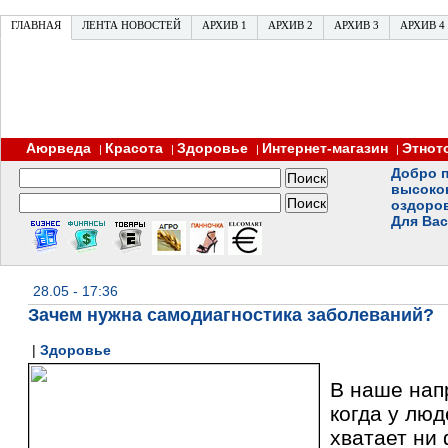
ГЛАВНАЯ
ЛЕНТА НОВОСТЕЙ
АРХИВ 1
АРХИВ 2
АРХИВ 3
АРХИВ 4
Аюрведа
Красота
Здоровье
Интернет-магазин
Этнот
|
|
|
|
Добро п
высоко
оздоро
Для Вас
28.05 - 17:36
Зачем нужна самодиагностика заболеваний?
|
Здоровье
В наше нап
когда у люд
хватает ни 