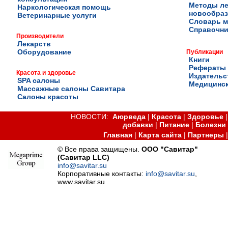
Методы ле
Наркологическая помощь
новообра
Ветеринарные услуги
Словарь м
Справочни
Производители
Лекарств
Оборудование
Публикации
Книги
Рефераты
Красота и здоровье
Издательс
SPA салоны
Медицинск
Массажные салоны Савитара
Салоны красоты
НОВОСТИ:
Аюрведа
|
Красота
|
Здоровье
добавки
|
Питание
|
Болезни
Главная
|
Карта сайта
|
Партнеры
© Все права защищены.
ООО "Савитар"
(Савитар LLC)
info@savitar.su
Корпоративные контакты:
info@savitar.su
,
www.savitar.su