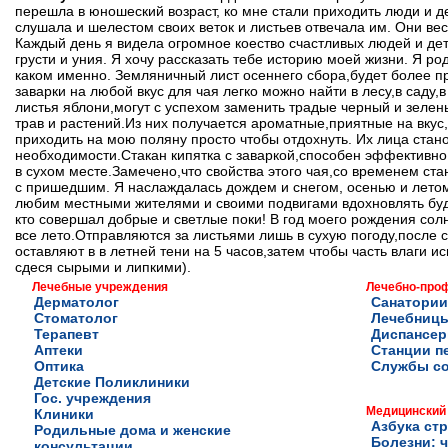
перешла в юношеский возраст, ко мне стали приходить люди и д
слушала и шелестом своих веток и листьев отвечала им. Они весе
Каждый день я видела огромное коество счастливых людей и де
грусти и уния. Я хочу рассказать тебе историю моей жизни. Я ро
каком именно. Земляничный лист осеннего сбора,будет более при
заварки на любой вкус для чая легко можно найти в лесу,в сад
листья яблони,могут с успехом заменить традые черный и зелен
трав и растений.Из них получается ароматные,приятные на вкус
приходить на мою поляну просто чтобы отдохнуть. Их лица ста
необходимости.Стакан кипятка с заваркой,способен эффективно 
в сухом месте.Замечено,что свойства этого чая,со временем ст
с пришедшим. Я наслаждалась дождем и снегом, осенью и летом
любим местными жителями и своими подвигами вдохновлять буду
кто совершал добрые и светлые поки! В год моего рождения сол
все лето.Отправляются за листьями лишь в сухую погоду,посл
оставляют в в летней тени на 5 часов,затем чтобы часть влаги и
сдеся сырыми и липкими).
Лечебные учреждения
Лечебно-про
Дерматолог
Санатории
Стоматолог
Лечебниц
Терапевт
Диспансе
Аптеки
Станции п
Оптика
Службы с
Детские Поликлиники
Гос. учреждения
Медицинский
Клиники
Азбука ст
Родильные дома и женские
Болезни: ч
консультации