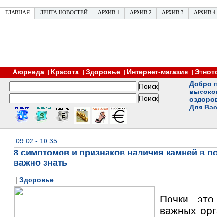
ГЛАВНАЯ
ЛЕНТА НОВОСТЕЙ
АРХИВ 1
АРХИВ 2
АРХИВ 3
АРХИВ 4
Аюрведа
Красота
Здоровье
Интернет-магазин
Этнот
|
|
|
|
Добро п
высоко
оздоро
Для Вас
09.02 - 10:35
8 симптомов и признаков наличия камней в по
важно знать
|
Здоровье
Почки эт
важных орг