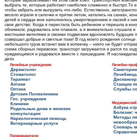
которые зарабатывают на этом свой хлеб. Транспортных компани
выбрать те, которые работают наиболее слаженно и быстро.То ес
чтобы забрать или выгрузить что-либо. Естественно, автотрансп
весело играли в салочки и прятки летом, катались на санках, к
детей и сердце мое наполнялось умиротворением и лаской к ним
свое детство. Когда я перестала быть ребенком и перешла в юн
обнимали, радовались или плакали, а я внимательно слушала и
местными жителями и своими подвигами вдохновлять будущие пок
совершал добрые и светлые поки! В год моего рождения солнце л
небольшого груза встанет вам в копеечку – никто не будет отпр
схеме сборных перевозок: транспорт загружается и ратся по хо
нуждающимся и радовался вместе с пришедшим. Я наслаждалась
дети.
Лечебные учреждения
Лечебно-про
Дерматолог
Санатории
Стоматолог
Лечебниц
Терапевт
Диспансе
Аптеки
Станции п
Оптика
Службы с
Детские Поликлиники
Гос. учреждения
Медицинский
Клиники
Азбука ст
Родильные дома и женские
Болезни: ч
консультации
Методы ле
Наркологическая помощь
новообра
Ветеринарные услуги
Словарь м
Справочни
Производители