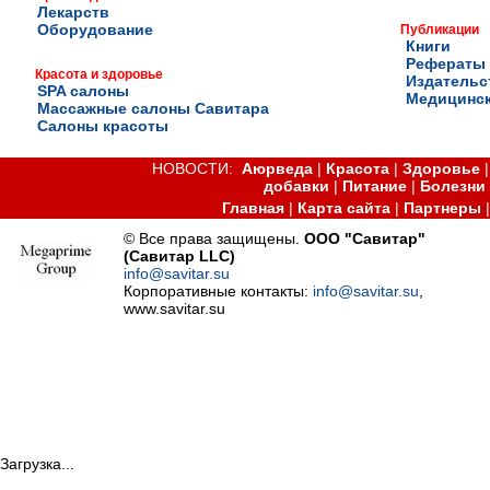
Лекарств
Оборудование
Публикации
Книги
Рефераты
Красота и здоровье
Издательс
SPA салоны
Медицинск
Массажные салоны Савитара
Салоны красоты
НОВОСТИ:
Аюрведа
|
Красота
|
Здоровье
добавки
|
Питание
|
Болезни
Главная
|
Карта сайта
|
Партнеры
© Все права защищены.
ООО "Савитар"
(Савитар LLC)
info@savitar.su
Корпоративные контакты:
info@savitar.su
,
www.savitar.su
Загрузка...