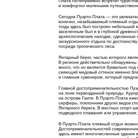
Плата гостеприимно встретит туристов
и комфортно маленьким путешественн
Сегодня Пуэрто-Плата — это увлекате
конечно, незабываемый пляжный отдых
тогда здесь был построен небольшой 
заселенным был и в глубокой древнос
археологические находки, сделанные 
экскурсионного отдыха по достоинств
посреди тропического леса.
Янтарный берег, частью которого явля
В регионе действительно обнаружены 
много, что он валяется буквально под
сияющий медовый оттенок именно бла
и главным сувениром, который предлаг
Главной достопримечательностью Пуэ
на лоне первозданной природы. Курор
на острове Гаити. В Пуэрто-Плата еж
серферы, поклонники других видов сп
Янтарного берега. В местных спорт-ш
подводного плавания или управления 
В Пуэрто-Плата пляжный отдых можно 
Достопримечательностей современному
здесь имеют многочисленные здания в