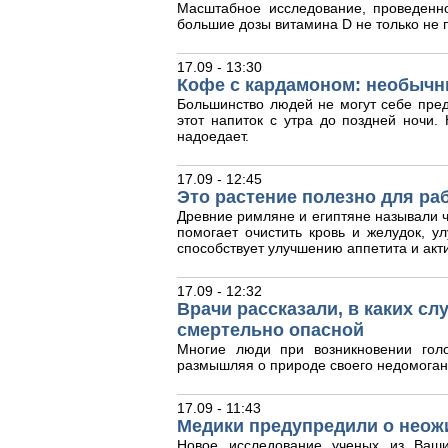
Масштабное исследование, проведенн
большие дозы витамина D не только не п
17.09 - 13:30
Кофе с кардамоном: необычн
Большинство людей не могут себе пред
этот напиток с утра до поздней ночи
надоедает.
17.09 - 12:45
Это растение полезно для ра
Древние римляне и египтяне называли ч
помогает очистить кровь и желудок, у
способствует улучшению аппетита и акт
17.09 - 12:32
Врачи рассказали, в каких с
смертельно опасной
Многие люди при возникновении гол
размышляя о природе своего недомоган
17.09 - 11:43
Медики предупредили о неож
Новое исследование ученых из Ваши