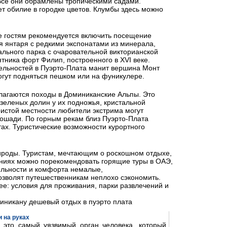
Все они обрамлены тропическими садами.
т обилие в городке цветов. Клумбы здесь можно
е гостям рекомендуется включить посещение
я янтаря с редкими экспонатами из минерала,
ального парка с очаровательной викторианской
тника форт Филип, построенного в XVI веке.
льностей в Пуэрто-Плата манит вершина Монт
огут подняться пешком или на фуникулере.
лагаются походы в Доминиканские Альпы. Это
зеленых долин у их подножья, кристальной
ристой местности любители экстрима могут
лошади. По горным рекам близ Пуэрто-Плата
ах. Туристические возможности курортного
роды. Туристам, мечтающим о роскошном отдыхе,
ениях можно порекомендовать горящие туры в ОАЭ,
бельности и комфорта немалые,
зволят путешественникам неплохо сэкономить.
е: условия для проживания, парки развлечений и
иникану дешевый отдых в пуэрто плата
 на руках
- это самый уязвимый орган человека, который