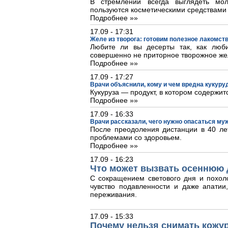
В стремлении всегда выглядеть м
пользуются косметическими средствами
Подробнее »»
17.09 - 17:31
Желе из творога: готовим полезное лакомст
Любите ли вы десерты так, как люб
совершенно не приторное творожное же
Подробнее »»
17.09 - 17:27
Врачи объяснили, кому и чем вредна кукуру
Кукуруза — продукт, в котором содержит
Подробнее »»
17.09 - 16:33
Врачи рассказали, чего нужно опасаться му
После преодоления дистанции в 40 лет
проблемами со здоровьем.
Подробнее »»
17.09 - 16:23
Что может вызвать осеннюю 
С сокращением светового дня и похол
чувство подавленности и даже апати
переживания.
17.09 - 15:33
Почему нельзя снимать кожур