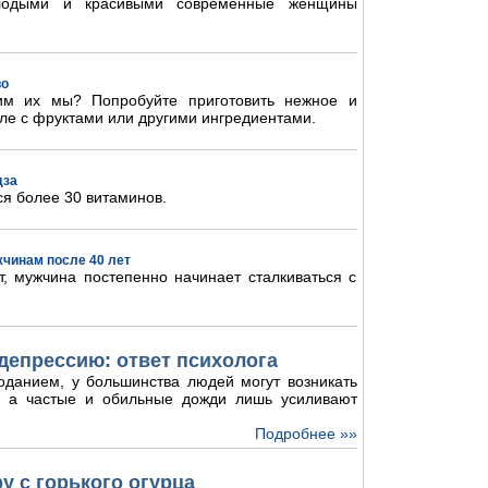
олодыми и красивыми современные женщины
во
им их мы? Попробуйте приготовить нежное и
ле с фруктами или другими ингредиентами.
дза
ся более 30 витаминов.
жчинам после 40 лет
, мужчина постепенно начинает сталкиваться с
депрессию: ответ психолога
оданием, у большинства людей могут возникать
и, а частые и обильные дожди лишь усиливают
Подробнее »»
у с горького огурца