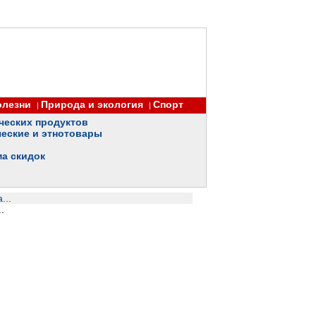
олезни
Природа и экология
Спорт
|
|
ческих продуктов
еские и этнотовары
ма скидок
...
.