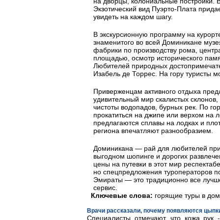
на дворцы, колониальные постройки. 
Экзотический вид Пуэрто-Плата придае
увидеть на каждом шагу.
В экскурсионную программу на курорт
знаменитого во всей Доминикане музе
фабрики по производству рома, центр
площадью, осмотр исторического памя
Любителей природных достопримечате
Изабель де Торрес. На гору туристы м
Приверженцам активного отдыха пред
удивительный мир скалистых склонов, 
чистоты водопадов, бурных рек. По го
прокатиться на джипе или верхом на 
предлагаются сплавы на лодках и плот
региона впечатляют разнообразием.
Доминикана — рай для любителей при
выгодном шопинге и дорогих развлеч
цены на путевки в этот мир респекта
но спецпредложения туроператоров по
Эмираты — это традиционно все лучше
сервис.
Ключевые слова:
горящие туры в дом
Врачи рассказали, почему появляются цыпки
Специалисты отмечают, что кожа рук 