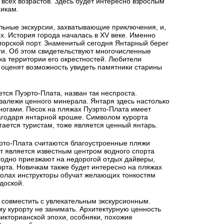
 всех возрастов. Здесь будет интересно взрослым
икам.
льные экскурсии, захватывающие приключения, и,
. История города началась в XV веке. Именно
морской порт. Знаменитый сегодня Янтарный берег
ти. Об этом свидетельствуют многочисленные
на территории его окрестностей. Любители
у оценят возможность увидеть памятники старины
ется Пуэрто-Плата, назван так неспроста.
залежи ценного минерала. Янтаря здесь настолько
 ногами. Песок на пляжах Пуэрто-Плата имеет
годаря янтарной крошке. Символом курорта
ается туристам, тоже является ценный янтарь.
рто-Плата считаются благоустроенные пляжи
т является известным центром водного спорта
егодно приезжают на недорогой отдых дайверы,
орта. Новичкам также будет интересно на пляжах
колах инструкторы обучат желающих тонкостям
доской.
совместить с увлекательным экскурсионным.
 курорту не занимать. Архитектурную ценность
икторианской эпохи, особняки, похожие