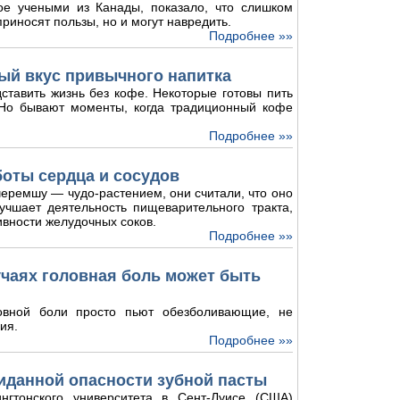
ое учеными из Канады, показало, что слишком
риносят пользы, но и могут навредить.
Подробнее »»
ый вкус привычного напитка
ставить жизнь без кофе. Некоторые готовы пить
. Но бывают моменты, когда традиционный кофе
Подробнее »»
боты сердца и сосудов
еремшу — чудо-растением, они считали, что оно
лучшает деятельность пищеварительного тракта,
ивности желудочных соков.
Подробнее »»
лучаях головная боль может быть
овной боли просто пьют обезболивающие, не
ия.
Подробнее »»
иданной опасности зубной пасты
нгтонского университета в Сент-Луисе (США)