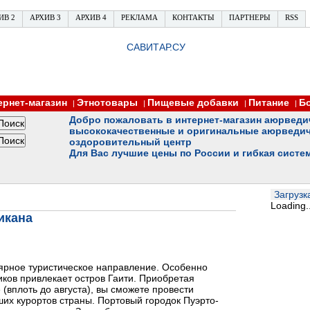
ИВ 2
АРХИВ 3
АРХИВ 4
РЕКЛАМА
КОНТАКТЫ
ПАРТНЕРЫ
RSS
САВИТАР.СУ
ернет-магазин
Этнотовары
Пищевые добавки
Питание
Б
|
|
|
|
Добро пожаловать в интернет-магазин аюрведи
высококачественные и оригинальные аюрведич
оздоровительный центр
Для Вас лучшие цены по России и гибкая систе
Загрузка
Loading..
икана
ярное туристическое направление. Особенно
ков привлекает остров Гаити. Приобретая
(вплоть до августа), вы сможете провести
их курортов страны. Портовый городок Пуэрто-