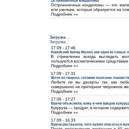
Остроконечные кондиломы
Остроконечные кондиломы — это мале
или узелкам, которые образуются на пов
Подробнее »»
Загрузка ...
Загрузка...
17.09 - 17:46
Корейский бренд illiyoon, как один из самых
В стремлении всегда выглядеть м
пользуются косметическими средствами
Подробнее »»
17.09 - 17:31
Желе из творога: готовим полезное лакомст
Любите ли вы десерты так, как люб
совершенно не приторное творожное же
Подробнее »»
17.09 - 17:27
Врачи объяснили, кому и чем вредна кукуру
Кукуруза — продукт, в котором содержит
Подробнее »»
17.09 - 16:33
Врачи рассказали, чего нужно опасаться му
После преодоления дистанции в 40 лет