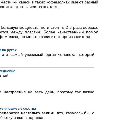
. Частички смеси в таких кофемолках имеют разный
питка этого качества хватает.
большую мощность, но и стоят в 2-3 раза дороже.
аются между пластин. Более качественный помол
фемолках, но многое зависит от производителя.
 на руках
- это самый уязвимый орган человека, который
ежедневно
тся!
 настроение на весь день, поэтому так важно
аменяющие лекарства
епаратов настолько велики, что, казалось бы, о
блетку и все в порядке.