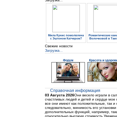
Загрузка...
Мила Кунис помолвлена
Романтические кан
с Эштоном Катчером?
Волочковой в Таи
Свежие новости
Загрузка...
Форум
Красота и здоров
Справочная информация
03 Августа 2026
Они весело играли в сал
счастливых людей и детей и сердце мое 
все они имеют как положительные, так и
следовательно, минимость его установки
дополнительных функций, например, таки
относительно высокую стоимость.Уважение