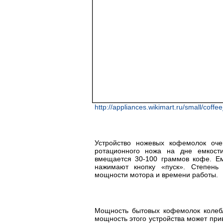
http://appliances.wikimart.ru/small/coffe
Устройство ножевых кофемолок оче
ротационного ножа на дне емкост
вмещается 30-100 граммов кофе. Ем
нажимают кнопку «пуск». Степень
мощности мотора и времени работы.
Мощность бытовых кофемолок колебл
мощность этого устройства может при