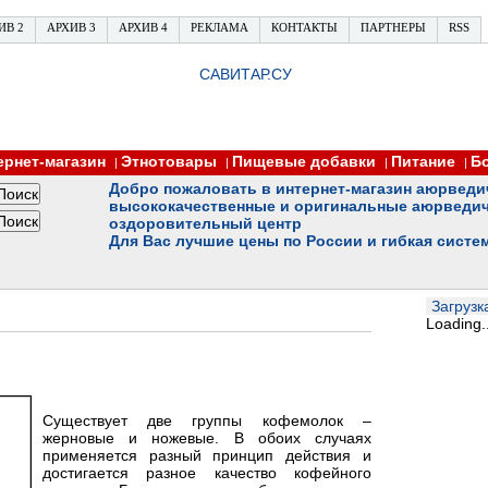
ИВ 2
АРХИВ 3
АРХИВ 4
РЕКЛАМА
КОНТАКТЫ
ПАРТНЕРЫ
RSS
САВИТАР.СУ
ернет-магазин
Этнотовары
Пищевые добавки
Питание
Б
|
|
|
|
Добро пожаловать в интернет-магазин аюрведи
высококачественные и оригинальные аюрведич
оздоровительный центр
Для Вас лучшие цены по России и гибкая систе
Загрузка
Loading..
Существует две группы кофемолок –
жерновые и ножевые. В обоих случаях
применяется разный принцип действия и
достигается разное качество кофейного