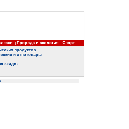
олезни
Природа и экология
Спорт
|
|
ческих продуктов
еские и этнотовары
ма скидок
...
.