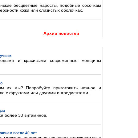
нькие бесцветные наросты, подобные сосочкам
ерхности кожи или слизистых оболочках.
Архив новостей
 лучших
олодыми и красивыми современные женщины
во
им их мы? Попробуйте приготовить нежное и
ле с фруктами или другими ингредиентами.
дза
ся более 30 витаминов.
жчинам после 40 лет
, мужчина постепенно начинает сталкиваться с