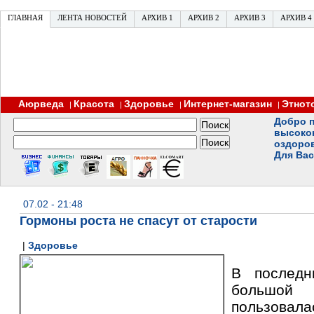
ГЛАВНАЯ
ЛЕНТА НОВОСТЕЙ
АРХИВ 1
АРХИВ 2
АРХИВ 3
АРХИВ 4
Аюрведа
Красота
Здоровье
Интернет-магазин
Этнот
|
|
|
|
Добро п
высоко
оздоро
Для Вас
07.02 - 21:48
Гормоны роста не спасут от старости
|
Здоровье
В послед
большой 
пользов