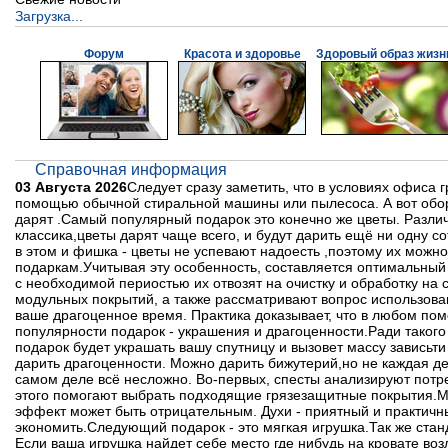
Загрузка...
Форум
Красота и здоровье
Здоровый образ жизн
Справочная информация
03 Августа 2026
Следует сразу заметить, что в условиях офиса
помощью обычной стиральной машины или пылесоса. А вот обор
дарят .Самый популярный подарок это конечно же цветы. Различ
классика,цветы дарят чаще всего, и будут дарить ещё ни одну сот
в этом и фишка - цветы не успевают надоесть ,поэтому их можно
подаркам.Учитывая эту особенность, составляется оптимальный
с необходимой периостью их отвозят на очистку и обработку н
модульных покрытий, а также рассматривают вопрос использова
ваше драгоценное время. Практика доказывает, что в любом пом
популярности подарок - украшения и драгоценности.Ради такого 
подарок будет украшать вашу спутницу и вызовет массу зависьти
дарить драгоценности. Можно дарить бижутерий,но не каждая де
самом деле всё несложно. Во-первых, спесты анализируют потр
этого помогают выбрать подходящие грязезащитные покрытия.Мо
эффект может быть отрицательным. Духи - приятный и практичн
экономить.Следующий подарок - это мягкая игрушка.Так же станд
Если ваша игрушка найдет себе место где нибудь на кровате во