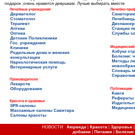
подарок ,очень нравится девушкам. Лучше выбирать вместе
Лечебные учреждения
Лечебно-про
Дерматолог
Санатории
Стоматолог
Лечебниц
Терапевт
Диспансе
Аптеки
Станции п
Оптика
Службы с
Детские Поликлиники
Гос. учреждения
Медицинский
Клиники
Азбука ст
Родильные дома и женские
Болезни: ч
консультации
Методы ле
Наркологическая помощь
новообра
Ветеринарные услуги
Словарь м
Справочни
Производители
Лекарств
Оборудование
Публикации
Книги
Рефераты
Красота и здоровье
Издательс
SPA салоны
Медицинск
Массажные салоны Савитара
Салоны красоты
НОВОСТИ:
Аюрведа
|
Красота
|
Здоровье
добавки
|
Питание
|
Болезни