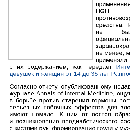
применени
HGH в
противовоз
средства. 
не был
официаль
здравоо
не менее, 
применя
с их содержанием, как передает
Инте
девушек и женщин от 14 до 35 лет Panno
Согласно отчету, опубликованному неда
журнале Annals of Internal Medicine, ощ
в борьбе против старения гормоны рос
серьезных побочных эффектов для здо
имеют немало. К ним относятся обра
и возникновение предиабетического со
с кистями рук, формирование груди у му