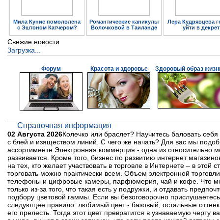
Мила Кунис помолвлена
Романтические каникулы
Лера Кудрявцева г
с Эштоном Катчером?
Волочковой в Таиланде
уйти в декрет
Свежие новости
Загрузка...
Форум
Красота и здоровье
Здоровый образ жизн
Справочная информация
02 Августа 2026
Колечко или браслет? Научитесь баловать себя
с блей и изяществом линий. С чего же начать? Для вас мы подо
ассортименте.Электронная коммерция - одна из относительно м
развивается. Кроме того, бизнес по развитию интернет магазино
на тех, кто желает участвовать в торговле в Интернете – в этой
торговать можно практически всем. Объем электронной торговли
телефоны и цифровые камеры, парфюмерия, чай и кофе. Что мо
только из-за того, что такая есть у подружки, и отдавать пред
подбору цветовой гаммы. Если вы безоговорочно прислушаетесь 
следующее правило: любимый цвет - базовый, остальные оттенк
его прелесть. Тогда этот цвет превратится в узнаваемую черту