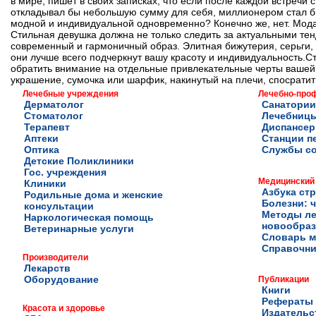
в мире, пишет в своих записках, что если после каждой встреч
откладывал бы небольшую сумму для себя, миллионером стал бы 
модной и индивидуальной одновременно? Конечно же, нет. Мода 
Стильная девушка должна не только следить за актуальными тен
современный и гармоничный образ. Элитная бижутерия, серьги, 
они лучше всего подчеркнут вашу красоту и индивидуальность.С
обратить внимание на отдельные привлекательные черты вашей 
украшение, сумочка или шарфик, накинутый на плечи, спосратит
Лечебные учреждения
Лечебно-про
Дерматолог
Санатории
Стоматолог
Лечебниц
Терапевт
Диспансе
Аптеки
Станции п
Оптика
Службы с
Детские Поликлиники
Гос. учреждения
Медицинский
Клиники
Азбука ст
Родильные дома и женские
Болезни: ч
консультации
Методы ле
Наркологическая помощь
новообра
Ветеринарные услуги
Словарь м
Справочни
Производители
Лекарств
Оборудование
Публикации
Книги
Рефераты
Красота и здоровье
Издательс