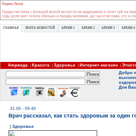
Порно Лоли
Грудастая баба с большой жопой катается на кадроцикле и сосет хуй на пр
годы долетают голоса обезьян и предка человека, да так отчетливо, что я с
ГЛАВНАЯ
ЛЕНТА НОВОСТЕЙ
АРХИВ 1
АРХИВ 2
АРХИВ 3
АРХИВ 4
Аюрведа
Красота
Здоровье
Интернет-магазин
Этнот
|
|
|
|
Добро п
высоко
оздоро
Для Вас
31.05 - 09:40
Врач рассказал, как стать здоровым за один г
|
Здоровье