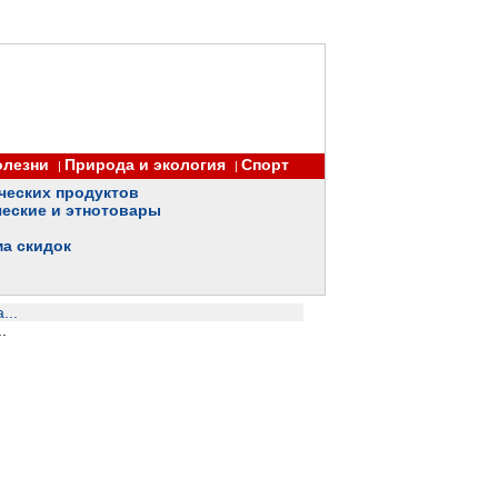
олезни
Природа и экология
Спорт
|
|
ческих продуктов
еские и этнотовары
ма скидок
...
.