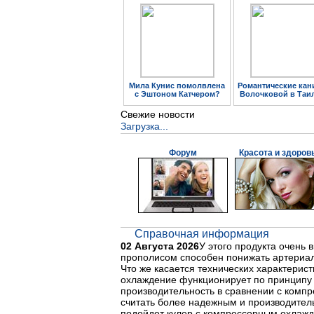
Мила Кунис помолвлена
Романтические кан
с Эштоном Катчером?
Волочковой в Таи
Свежие новости
Загрузка...
Форум
Красота и здоров
Справочная информация
02 Августа 2026
У этого продукта очень
прополисом способен понижать артериал
Что же касается технических характерис
охлаждение функционирует по принципу 
производительность в сравнении с комп
считать более надежным и производитель
подойдет кулер с компрессорным охлажд