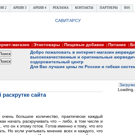
ИВ 2
АРХИВ 3
АРХИВ 4
РЕКЛАМА
КОНТАКТЫ
ПАРТНЕРЫ
RSS
САВИТАР.СУ
ернет-магазин
Этнотовары
Пищевые добавки
Питание
Б
|
|
|
|
Добро пожаловать в интернет-магазин аюрведи
высококачественные и оригинальные аюрведич
оздоровительный центр
Для Вас лучшие цены по России и гибкая систе
Загрузка
Loading..
 раскрутке сайта
очень большое количество, практически каждый
как начать раскручивать что – либо, в том числе и
что он к этому готов. Готов именно к тому, что его
ать. Но если учитывать мнение всех и каждого, что