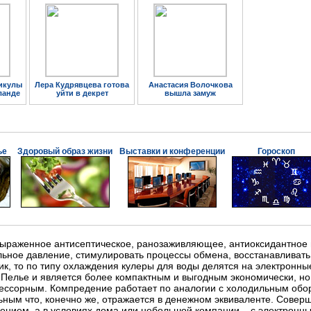
икулы
Лера Кудрявцева готова
Анастасия Волочкова
ланде
уйти в декрет
вышла замуж
ье
Здоровый образ жизни
Выставки и конференции
Гороскоп
 выраженное антисептическое, ранозаживляющее, антиоксидантное
ьное давление, стимулировать процессы обмена, восстанавливать 
тик, то по типу охлаждения кулеры для воды делятся на электронн
Пелье и является более компактным и выгодным экономически, н
рессорным. Компредение работает по аналогии с холодильным обо
ным что, конечно же, отражается в денежном эквиваленте. Совер
ением, а в условиях дома или небольшой компании – с электрон