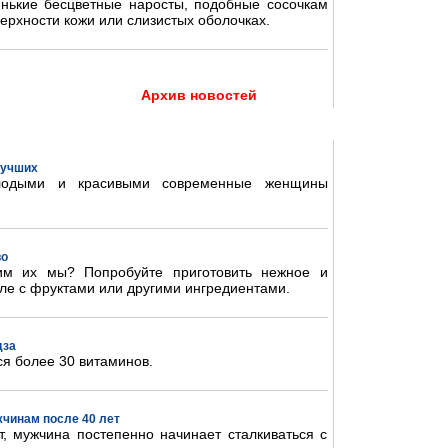
нькие бесцветные наросты, подобные сосочкам
ерхности кожи или слизистых оболочках.
Архив новостей
 лучших
олодыми и красивыми современные женщины
во
им их мы? Попробуйте приготовить нежное и
ле с фруктами или другими ингредиентами.
дза
ся более 30 витаминов.
жчинам после 40 лет
, мужчина постепенно начинает сталкиваться с