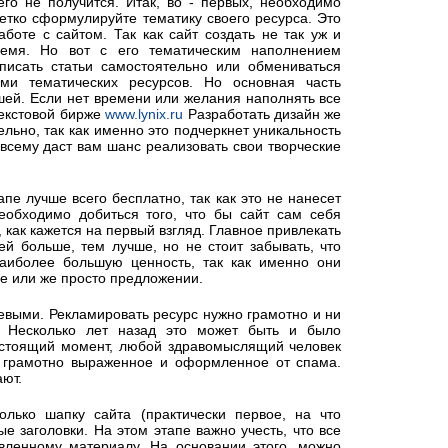
го не получится. Итак, во - первых, необходимо
Четко сформулируйте тематику своего ресурса. Это
боте с сайтом. Так как сайт создать не так уж и
ремя. Но вот с его тематическим наполнением
исать статьи самостоятельно или обмениваться
ми тематических ресурсов. Но основная часть
шей. Если нет времени или желания наполнять все
текстовой бирже
www.lynix.ru
Разработать дизайн же
льно, так как именно это подчеркнет уникальность
 всему даст вам шанс реализовать свои творческие
пе лучше всего бесплатно, так как это не нанесет
еобходимо добиться того, что бы сайт сам себя
 как кажется на первый взгляд. Главное привлекать
ей больше, тем лучше, но не стоит забывать, что
аиболее большую ценность, так как именно они
ге или же просто предложении.
левыми. Рекламировать ресурс нужно грамотно и ни
. Несколько лет назад это может быть и было
стоящий момент, любой здравомыслящий человек
, грамотно выраженное и оформленное от спама.
ают.
олько шапку сайта (практически первое, на что
ые заголовки. На этом этапе важно учесть, что все
вленному материалу. На основании этого, можно