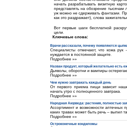
начать разрабатывать визитную карто
представлять на обозрение тысячам лю
уж можно не сдерживать фантазии. Пре
как это раздражает), слова зажигател
Вот первые шаги бесплатной раскру
цели.
Ключевые слова:
Врачи рассказали, почему появляются цыпки
Специалисты отмечают, что кожа рук 
нуждается в постоянной защите.
Подробнее »»
Назван продукт, который желательно есть 
Дьяволы, оборотни и вампиры остерегаю
Подробнее »»
Чем нужно завтракать каждый день
От первого приема пищи зависит наше
начать утро с полноценного завтрака.
Подробнее »»
Народная Аюрведа: растения, полностью з
Ассортимент и возможности аптечных пр
каких травах может быть речь – выпил та
Подробнее »»
Остроконечные кондиломы