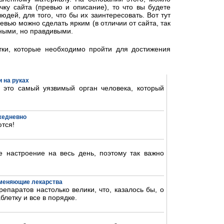
чку сайта (превью и описание), то что вы будете
дей, для того, что бы их заинтересовать. Вот тут
вью можно сделать ярким (в отличии от сайта, так
ьными, но правдивыми.
тки, которые необходимо пройти для достижения
 на руках
- это самый уязвимый орган человека, который
ежедневно
тся!
 настроение на весь день, поэтому так важно
аменяющие лекарства
епаратов настолько велики, что, казалось бы, о
блетку и все в порядке.