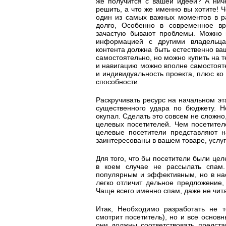
же получится с вашей идеей? А ниче
решить, а что же именно вы хотите! 
один из самых важных моментов в ра
долго, Особенно в современное в
зачастую бывают проблемы. Можно п
информацией с другими владельца
контента должна быть естественно ва
самостоятельно, но можно купить на 
и навигацию можно вполне самостояте
и индивидуальность проекта, плюс ко
способности.
Раскручивать ресурс на начальном эта
существенного удара по бюджету. Н
окупал. Сделать это совсем не сложно,
целевых посетителей. Чем посетител
целевые посетители представляют н
заинтересованы в вашем товаре, услу
Для того, что бы посетители были це
в коем случае не рассылать спам
популярным и эффективным, но в на
легко отличит дельное предложение
Чаще всего именно спам, даже не чит
Итак, Необходимо разработать не т
смотрит посетитель), но и все основн
они должны соответствовать предста