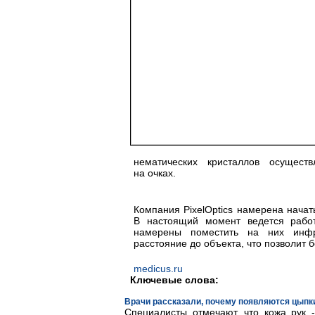
нематических кристаллов осущест
на очках.
Компания PixelOptics намерена начат
В настоящий момент ведется работ
намерены поместить на них инфр
расстояние до объекта, что позволит 
medicus.ru
Ключевые слова:
Врачи рассказали, почему появляются цыпки
Специалисты отмечают, что кожа рук 