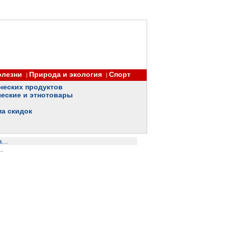
олезни
Природа и экология
Спорт
|
|
ческих продуктов
еские и этнотовары
ма скидок
...
.