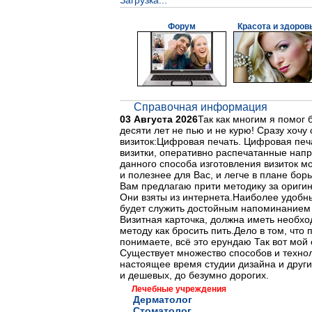
Загрузка...
Форум
Красота и здоров
Справочная информация
03 Августа 2026
Так как многим я помог 
десяти лет не пью и не курю! Сразу хочу
визиток:Цифровая печать. Цифровая печ
визитки, оперативно распечатанные напр
данного способа изготовления визиток м
и полезнее для Вас, и легче в плане бор
Вам предлагаю прити методику за оригин
Они взяты из интернета.Наиболее удобны
будет служить достойным напоминанием о
Визитная карточка, должна иметь необход
методу как бросить пить.Дело в том, что 
понимаете, всё это ерундаю Так вот мой 
Существует множество способов и технол
настоящее время студии дизайна и други
и дешевых, до безумно дорогих.
Лечебные учреждения
Дерматолог
Стоматолог