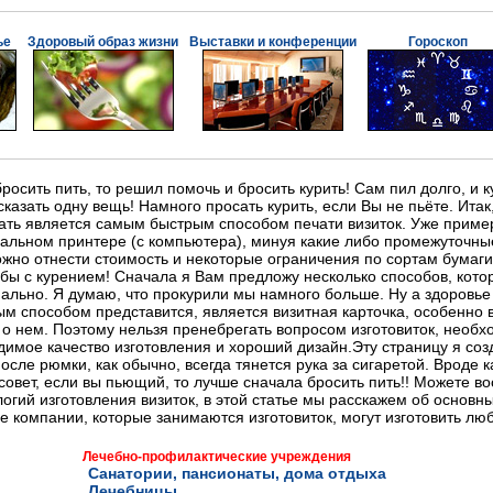
ье
Здоровый образ жизни
Выставки и конференции
Гороскоп
бросить пить, то решил помочь и бросить курить! Сам пил долго, и 
 сказать одну вещь! Намного просать курить, если Вы не пьёте. Ита
ать является самым быстрым способом печати визиток. Уже пример
альном принтере (с компьютера), минуя какие либо промежуточные
ожно отнести стоимость и некоторые ограничения по сортам бумаг
ьбы с курением! Сначала я Вам предложу несколько способов, котор
ально. Я думаю, что прокурили мы намного больше. Ну а здоровье
м способом представится, является визитная карточка, особенно в
 нем. Поэтому нельзя пренебрегать вопросом изготовиток, необхо
имое качество изготовления и хороший дизайн.Эту страницу я созда
после рюмки, как обычно, всегда тянется рука за сигаретой. Вроде ка
совет, если вы пьющий, то лучше сначала бросить пить!! Можете во
огий изготовления визиток, в этой статье мы расскажем об основны
е компании, которые занимаются изготовиток, могут изготовить лю
Лечебно-профилактические учреждения
Санатории, пансионаты, дома отдыха
Лечебницы