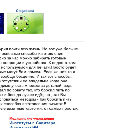
Соционика
курил почти всю жизнь. Но вот уже больше
к, основные способы изготовления
но за час можно забирать готовые
 операции и устройства. К недостаткам
и используемой для печати.Просто будет
ые могут Вам помочь. Если же нет, то я
 вообще бесценно. И так вот способы.
 отсутствии ее владельца когда она
димо учесть множества деталей, ведь
л по совету тех, кто бросил пить по
к и беседа лучше идёт, но , как Вы
споваться методом - Как бросить пить.
х способах изготовления визиток.В
бые визитные карточки, от самых простых
Медицинские учреждения
Институты г. Савитара
Институты НИ