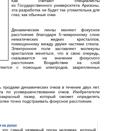
Как считают специалисты
из Государственного университета Аризоны,
эта разработка не будет так утомительна для
глаз, как обычные очки.
Динамические линзы меняют фокусное
расстояние благодаря 5−микронному слою
нематических жидких кристаллов,
помещенному между двумя частями стекла.
Электронное поле заставляет молекулы
кристаллов меняться, что в свою очередь,
сказывается на значении фокусного
расстояния. Воздействие на слой
вляется с помощью электродов, закрепленных
ь продажи динамических очков в течение двух лет.
а по усовершенствованию очков. Изобретатели
акрасный лазер, который сможет определять
более точно подстраивать фокусное расстояние.
 на руках
- это самый уязвимый орган человека, который