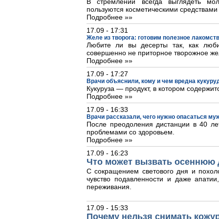
В стремлении всегда выглядеть м
пользуются косметическими средствами
Подробнее »»
17.09 - 17:31
Желе из творога: готовим полезное лакомст
Любите ли вы десерты так, как люб
совершенно не приторное творожное же
Подробнее »»
17.09 - 17:27
Врачи объяснили, кому и чем вредна кукуру
Кукуруза — продукт, в котором содержит
Подробнее »»
17.09 - 16:33
Врачи рассказали, чего нужно опасаться му
После преодоления дистанции в 40 лет
проблемами со здоровьем.
Подробнее »»
17.09 - 16:23
Что может вызвать осеннюю 
С сокращением светового дня и похол
чувство подавленности и даже апати
переживания.
17.09 - 15:33
Почему нельзя снимать кожур