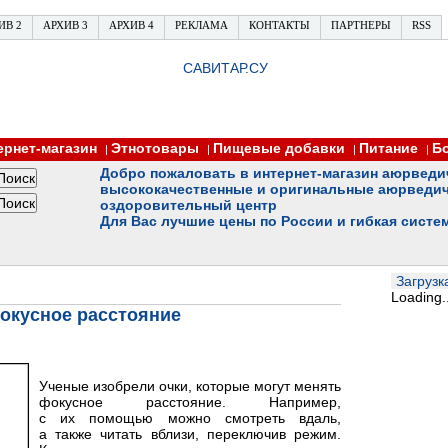
ИВ 2
АРХИВ 3
АРХИВ 4
РЕКЛАМА
КОНТАКТЫ
ПАРТНЕРЫ
RSS
САВИТАР.СУ
ернет-магазин
Этнотовары
Пищевые добавки
Питание
Б
|
|
|
|
Добро пожаловать в интернет-магазин аюрведи
высококачественные и оригинальные аюрведич
оздоровительный центр
Для Вас лучшие цены по России и гибкая систе
Загрузка
Loading..
окусное расстояние
Ученые изобрели очки, которые могут менять
фокусное расстояние. Например,
с их помощью можно смотреть вдаль,
а также читать вблизи, переключив режим.