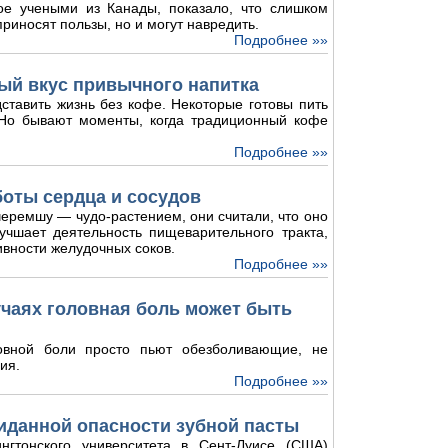
ое учеными из Канады, показало, что слишком
риносят пользы, но и могут навредить.
Подробнее »»
ый вкус привычного напитка
ставить жизнь без кофе. Некоторые готовы пить
. Но бывают моменты, когда традиционный кофе
Подробнее »»
боты сердца и сосудов
еремшу — чудо-растением, они считали, что оно
лучшает деятельность пищеварительного тракта,
ивности желудочных соков.
Подробнее »»
лучаях головная боль может быть
овной боли просто пьют обезболивающие, не
ия.
Подробнее »»
иданной опасности зубной пасты
нгтонского университета в Сент-Луисе (США)