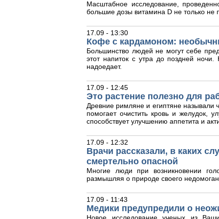
Масштабное исследование, проведенн
большие дозы витамина D не только не п
17.09 - 13:30
Кофе с кардамоном: необычн
Большинство людей не могут себе пред
этот напиток с утра до поздней ночи
надоедает.
17.09 - 12:45
Это растение полезно для ра
Древние римляне и египтяне называли ч
помогает очистить кровь и желудок, у
способствует улучшению аппетита и акт
17.09 - 12:32
Врачи рассказали, в каких с
смертельно опасной
Многие люди при возникновении гол
размышляя о природе своего недомоган
17.09 - 11:43
Медики предупредили о неож
Новое исследование ученых из Ваши