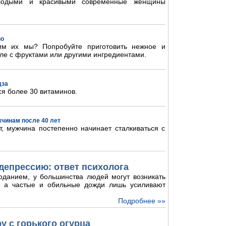
олодыми и красивыми современные женщины
во
им их мы? Попробуйте приготовить нежное и
ле с фруктами или другими ингредиентами.
дза
ся более 30 витаминов.
жчинам после 40 лет
, мужчина постепенно начинает сталкиваться с
депрессию: ответ психолога
оданием, у большинства людей могут возникать
и, а частые и обильные дожди лишь усиливают
Подробнее »»
у с горького огурца