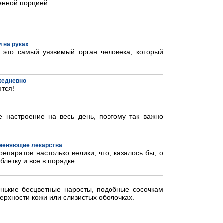
енной порцией.
 на руках
- это самый уязвимый орган человека, который
ежедневно
тся!
 настроение на весь день, поэтому так важно
аменяющие лекарства
епаратов настолько велики, что, казалось бы, о
блетку и все в порядке.
нькие бесцветные наросты, подобные сосочкам
ерхности кожи или слизистых оболочках.