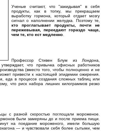
Ученые считают, что "закидывая" в себя
продукты, как в топку, мы прекращаем
выработку гормона, который отдает мозгу
сигнал о наполнении желудка. Поэтому те,
кто проглатывает продукты, почти не
пережевывая, переедают гораздо чаще,
чем те, кто ест медленно
.
Профессор Стивен Блум из Лондона,
 утверждает, что привычка офисных работников
роизводства (вместо того, чтобы полноценно и не
может привести к настоящей эпидемии ожирения.
м, еда в процессе создания сложных таблиц или
ому, что риск набора лишних килограммов резко
ьцы с разной скоростью поглощали мороженое.
гормонов были замеряны до и после приема пищи.
минут на поедание мороженого, имели большую
юкагона — и чувствовали себя более сытыми, чем