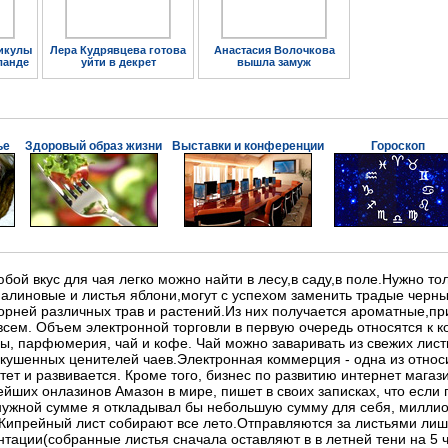
икулы
Лера Кудрявцева готова
Анастасия Волочкова
ланде
уйти в декрет
вышла замуж
ье
Здоровый образ жизни
Выставки и конференции
Гороскоп
бой вкус для чая легко можно найти в лесу,в саду,в поле.Нужно то
линовые и листья яблони,могут с успехом заменить традые черны
 корней различных трав и растений.Из них получается ароматные,пр
всем. Объем электронной торговли в первую очередь относятся к ко
 парфюмерия, чай и кофе. Чай можно заваривать из свежих листь
скушенных ценителей чаев.Электронная коммерция - одна из отно
тет и развивается. Кроме того, бизнес по развитию интернет мага
ейших онлазинов Амазон в мире, пишет в своих записках, что если
нужной сумме я откладывал бы небольшую сумму для себя, миллион
. Кипрейный лист собирают все лето.Отправляются за листьями лиш
ции(собранные листья сначала оставляют в в летней тени на 5 ча