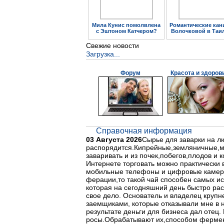
Мила Кунис помолвлена
Романтические кан
с Эштоном Катчером?
Волочковой в Таи
Свежие новости
Загрузка...
Форум
Красота и здоров
Справочная информация
03 Августа 2026
Сырье для заварки на лю
распорядится.Кипрейные,земляничные,ма
заваривать и из почек,побегов,плодов и
Интернете торговать можно практически 
мобильные телефоны и цифровые камеры,
ферации,то такой чай способен самых и
которая на сегодняшний день быстро рас
свое дело. Основатель и владелец крупн
заемщиками, которые отказывали мне в 
результате деньги для бизнеса дал отец
росы.Обрабатывают их,способом фермента