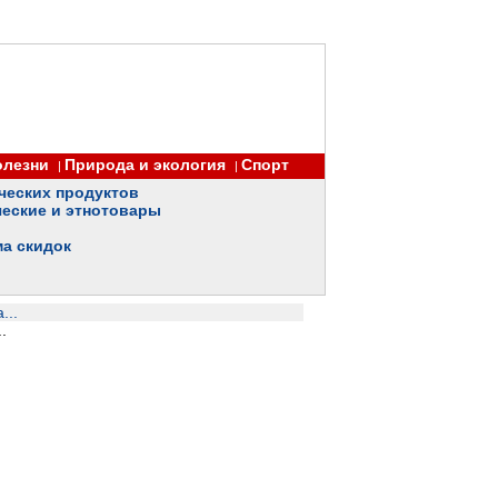
олезни
Природа и экология
Спорт
|
|
ческих продуктов
еские и этнотовары
ма скидок
...
.