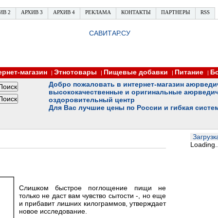
ИВ 2
АРХИВ 3
АРХИВ 4
РЕКЛАМА
КОНТАКТЫ
ПАРТНЕРЫ
RSS
САВИТАР.СУ
ернет-магазин
Этнотовары
Пищевые добавки
Питание
Б
|
|
|
|
Добро пожаловать в интернет-магазин аюрведи
высококачественные и оригинальные аюрведич
оздоровительный центр
Для Вас лучшие цены по России и гибкая систе
Загрузка
Loading..
Слишком быстрое поглощение пищи не
только не даст вам чувство сытости -, но еще
и прибавит лишних килограммов, утверждает
новое исследование.