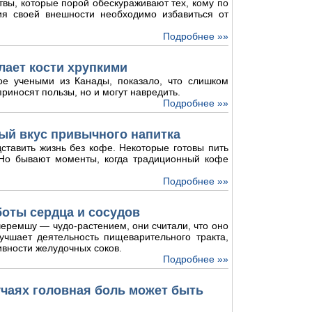
твы, которые порой обескураживают тех, кому по
ия своей внешности необходимо избавиться от
Подробнее »»
лает кости хрупкими
ое учеными из Канады, показало, что слишком
риносят пользы, но и могут навредить.
Подробнее »»
ый вкус привычного напитка
ставить жизнь без кофе. Некоторые готовы пить
. Но бывают моменты, когда традиционный кофе
Подробнее »»
боты сердца и сосудов
еремшу — чудо-растением, они считали, что оно
лучшает деятельность пищеварительного тракта,
ивности желудочных соков.
Подробнее »»
лучаях головная боль может быть