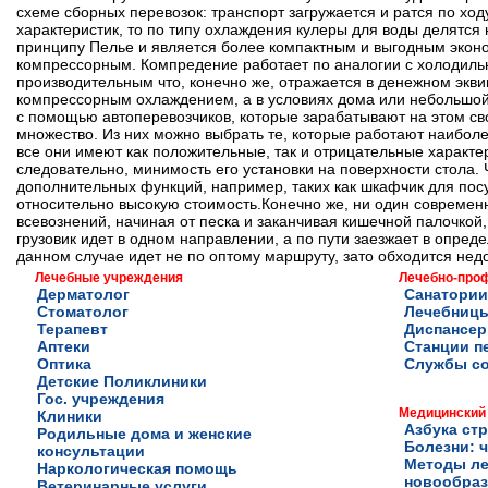
схеме сборных перевозок: транспорт загружается и ратся по ход
характеристик, то по типу охлаждения кулеры для воды делятс
принципу Пелье и является более компактным и выгодным эконо
компрессорным. Компредение работает по аналогии с холодиль
производительным что, конечно же, отражается в денежном экви
компрессорным охлаждением, а в условиях дома или небольшо
с помощью автоперевозчиков, которые зарабатывают на этом сво
множество. Из них можно выбрать те, которые работают наиболе
все они имеют как положительные, так и отрицательные характе
следовательно, минимость его установки на поверхности стола.
дополнительных функций, например, таких как шкафчик для посу
относительно высокую стоимость.Конечно же, ни один современн
всевознений, начиная от песка и заканчивая кишечной палочко
грузовик идет в одном направлении, а по пути заезжает в опреде
данном случае идет не по оптому маршруту, зато обходится нед
Лечебные учреждения
Лечебно-про
Дерматолог
Санатории
Стоматолог
Лечебниц
Терапевт
Диспансе
Аптеки
Станции п
Оптика
Службы с
Детские Поликлиники
Гос. учреждения
Медицинский
Клиники
Азбука ст
Родильные дома и женские
Болезни: ч
консультации
Методы ле
Наркологическая помощь
новообра
Ветеринарные услуги