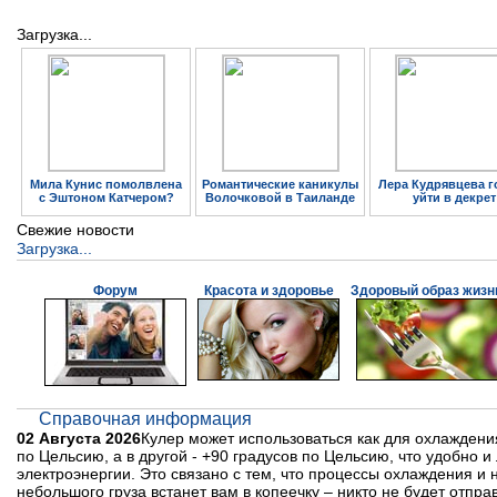
Загрузка...
Мила Кунис помолвлена
Романтические каникулы
Лера Кудрявцева г
с Эштоном Катчером?
Волочковой в Таиланде
уйти в декрет
Свежие новости
Загрузка...
Форум
Красота и здоровье
Здоровый образ жизн
Справочная информация
02 Августа 2026
Кулер может использоваться как для охлаждения
по Цельсию, а в другой - +90 градусов по Цельсию, что удобно 
электроэнергии. Это связано с тем, что процессы охлаждения и 
небольшого груза встанет вам в копеечку – никто не будет отпр