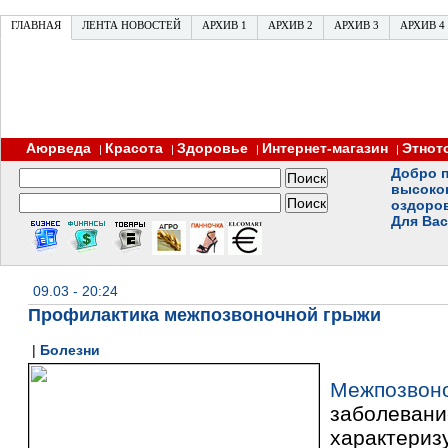
ГЛАВНАЯ
ЛЕНТА НОВОСТЕЙ
АРХИВ 1
АРХИВ 2
АРХИВ 3
АРХИВ 4
Аюрведа
Красота
Здоровье
Интернет-магазин
Этнот
|
|
|
|
Добро п
высоко
оздоро
Для Вас
09.03 - 20:24
Профилактика межпозвоночной грыжи
|
Болезни
Межпозвон
заболев
характериз