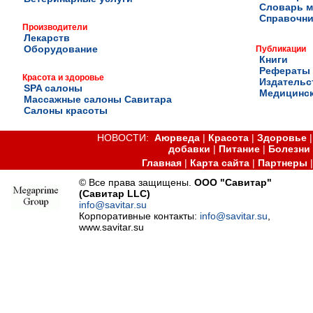
Словарь м
Справочни
Производители
Лекарств
Оборудование
Публикации
Книги
Рефераты
Красота и здоровье
Издательс
SPA салоны
Медицинск
Массажные салоны Савитара
Салоны красоты
НОВОСТИ:
Аюрведа
|
Красота
|
Здоровье
добавки
|
Питание
|
Болезни
Главная
|
Карта сайта
|
Партнеры
© Все права защищены.
ООО "Савитар"
(Савитар LLC)
info@savitar.su
Корпоративные контакты:
info@savitar.su
,
www.savitar.su