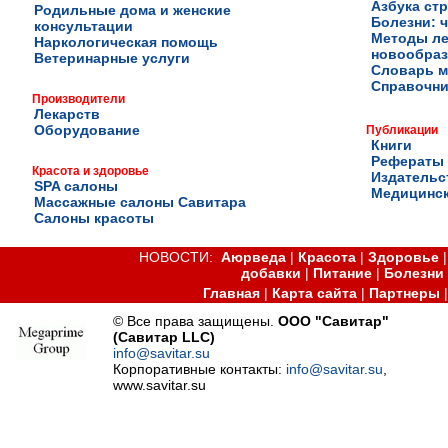
Азбука ст
Родильные дома и женские
Болезни: ч
консультации
Методы ле
Наркологическая помощь
новообра
Ветеринарные услуги
Словарь м
Справочни
Производители
Лекарств
Оборудование
Публикации
Книги
Рефераты
Красота и здоровье
Издательс
SPA салоны
Медицинск
Массажные салоны Савитара
Салоны красоты
НОВОСТИ:
Аюрведа
|
Красота
|
Здоровье
добавки
|
Питание
|
Болезни
Главная
|
Карта сайта
|
Партнеры
© Все права защищены.
ООО "Савитар"
(Савитар LLC)
info@savitar.su
Корпоративные контакты:
info@savitar.su
,
www.savitar.su