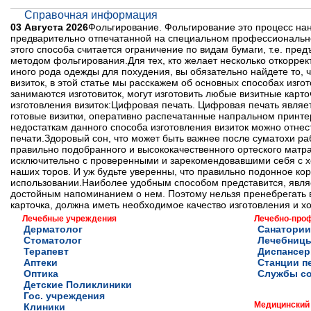
Справочная информация
03 Августа 2026
Фольгирование. Фольгирование это процесс нан
предварительно отпечатанной на специальном профессионально
этого способа считается ограничение по видам бумаги, т.е. пр
методом фольгирования.Для тех, кто желает несколько откорре
иного рода одежды для похудения, вы обязательно найдете то, 
визиток, в этой статье мы расскажем об основных способах изго
занимаются изготовиток, могут изготовить любые визитные карто
изготовления визиток:Цифровая печать. Цифровая печать являе
готовые визитки, оперативно распечатанные напральном принтер
недостаткам данного способа изготовления визиток можно отнес
печати.Здоровый сон, что может быть важнее после суматохи р
правильно подобранного и высококачественного ортеского матра
исключительно с проверенными и зарекомендовавшими себя с х
наших торов. И уж будьте уверенны, что правильно подонное ко
использовании.Наиболее удобным способом представится, являет
достойным напоминанием о нем. Поэтому нельзя пренебрегать в
карточка, должна иметь необходимое качество изготовления и х
Лечебные учреждения
Лечебно-про
Дерматолог
Санатории
Стоматолог
Лечебниц
Терапевт
Диспансе
Аптеки
Станции п
Оптика
Службы с
Детские Поликлиники
Гос. учреждения
Медицинский
Клиники