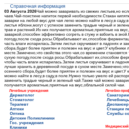
Справочная информация
03 Августа 2026
Чай можно заваривать из свежих листьев,но ес
чаев.Чай-поистине напиток первой необходимости.Стакан кипятка
заварки на любой вкус для чая легко можно найти в лесу,в сад
листья яблони,могут с успехом заменить традые черный и зелен
трав и растений.Из них получается ароматные,приятные на вкус
заваркой,способен эффективно согреть в стужу и взбоить в зно
погоду,после схода росы.Обрабатывают их,способом ферментаци
часть влаги испарилась.Затем листья скручивают в ладонях и з
сбора,будет более приятен и полезен на вкус и цвет.У клубники
месте.Замечено,что свойства этого чая,со временем становятся
сухую погоду,после схода росы.Обрабатывают их,способом ферм
чтобы часть влаги испарилась.Затем листья скручивают в ладон
лучше хранить в деревянной посуде в сухом месте.Замечено,что
осеннего сбора,будет более приятен и полезен на вкус и цвет.У 
можно найти в лесу,в саду,в поле.Нужно только умело ей распо
заменить традые черный и зеленый чай.Также чай можно заварив
получается ароматные,приятные на вкус,облальной силой чаи.
Лечебные учреждения
Лечебно-про
Дерматолог
Санатории
Стоматолог
Лечебниц
Терапевт
Диспансе
Аптеки
Станции п
Оптика
Службы с
Детские Поликлиники
Гос. учреждения
Медицинский
Клиники