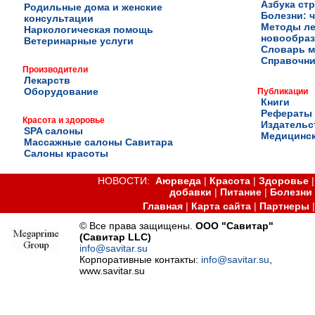
Азбука ст
Родильные дома и женские
Болезни: ч
консультации
Методы ле
Наркологическая помощь
новообра
Ветеринарные услуги
Словарь м
Справочни
Производители
Лекарств
Оборудование
Публикации
Книги
Рефераты
Красота и здоровье
Издательс
SPA салоны
Медицинск
Массажные салоны Савитара
Салоны красоты
НОВОСТИ:
Аюрведа
|
Красота
|
Здоровье
добавки
|
Питание
|
Болезни
Главная
|
Карта сайта
|
Партнеры
© Все права защищены.
ООО "Савитар"
(Савитар LLC)
info@savitar.su
Корпоративные контакты:
info@savitar.su
,
www.savitar.su