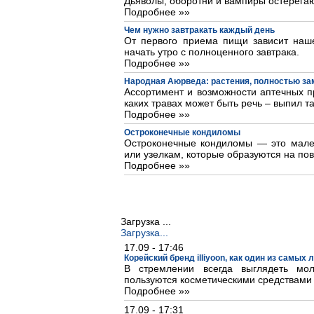
Дьяволы, оборотни и вампиры остерегаю
Подробнее »»
Чем нужно завтракать каждый день
От первого приема пищи зависит наше
начать утро с полноценного завтрака.
Подробнее »»
Народная Аюрведа: растения, полностью з
Ассортимент и возможности аптечных пр
каких травах может быть речь – выпил та
Подробнее »»
Остроконечные кондиломы
Остроконечные кондиломы — это мале
или узелкам, которые образуются на пов
Подробнее »»
Загрузка ...
Загрузка...
17.09 - 17:46
Корейский бренд illiyoon, как один из самых
В стремлении всегда выглядеть м
пользуются косметическими средствами
Подробнее »»
17.09 - 17:31