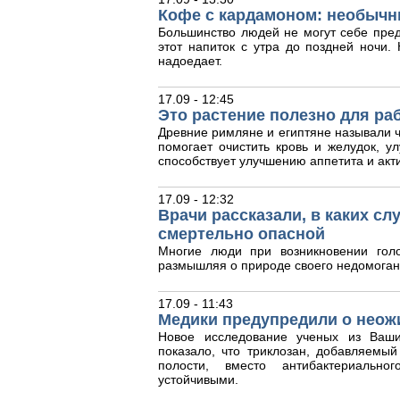
Кофе с кардамоном: необычн
Большинство людей не могут себе пред
этот напиток с утра до поздней ночи
надоедает.
17.09 - 12:45
Это растение полезно для ра
Древние римляне и египтяне называли ч
помогает очистить кровь и желудок, у
способствует улучшению аппетита и акт
17.09 - 12:32
Врачи рассказали, в каких с
смертельно опасной
Многие люди при возникновении гол
размышляя о природе своего недомоган
17.09 - 11:43
Медики предупредили о неож
Новое исследование ученых из Ваши
показало, что триклозан, добавляемый
полости, вместо антибактериальног
устойчивыми.