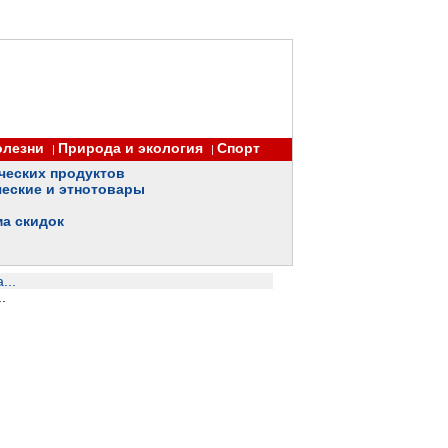
олезни
Природа и экология
Спорт
|
|
ческих продуктов
еские и этнотовары
ма скидок
...
.