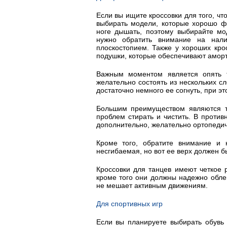
Если вы ищите кроссовки для того, чт
выбирать модели, которые хорошо фи
ноге дышать, поэтому выбирайте мод
нужно обратить внимание на нали
плоскостопием. Также у хороших кро
подушки, которые обеспечивают аморт
Важным моментом является опять 
желательно состоять из нескольких с
достаточно немного ее согнуть, при эт
Большим преимуществом являются т
проблем стирать и чистить. В проти
дополнительно, желательно ортопедич
Кроме того, обратите внимание и 
несгибаемая, но вот ее верх должен б
Кроссовки для танцев имеют четкое 
кроме того они должны надежно облег
не мешает активным движениям.
Для спортивных игр
Если вы планируете выбирать обувь 