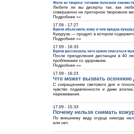
Желе из творога: готовим полезное лакомст
Любите ли вы десерты так, как люб
совершенно не приторное творожное же
Подробнее »»
17.09 - 17:27
Врачи объяснили, кому и чем вредна кукуру
Кукуруза — продукт, в котором содержит
Подробнее »»
17.09 - 16:33
Врачи рассказали, чего нужно опасаться му
После преодоления дистанции в 40 лет
проблемами со здоровьем.
Подробнее »»
17.09 - 16:23
Что может вызвать осеннюю 
С сокращением светового дня и похол
чувство подавленности и даже апати
переживания.
17.09 - 15:33
Почему нельзя снимать кожур
По внешнему виду огурца никогда нел
или нет.