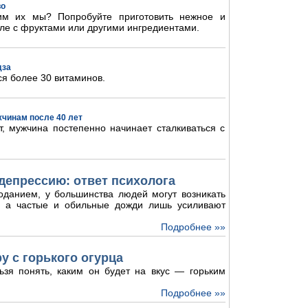
во
им их мы? Попробуйте приготовить нежное и
ле с фруктами или другими ингредиентами.
дза
ся более 30 витаминов.
жчинам после 40 лет
, мужчина постепенно начинает сталкиваться с
депрессию: ответ психолога
оданием, у большинства людей могут возникать
и, а частые и обильные дожди лишь усиливают
Подробнее »»
у с горького огурца
ьзя понять, каким он будет на вкус — горьким
Подробнее »»