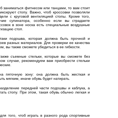
об заниматься фитнесом или танцами, то вам стоит
ксируют стопу. Важно, чтоб кроссовки позволяли
ели с круговой вентиляцией стопы. Кроме того,
чие супинатора, особенно если вы страдаете
ссовок в зоне носка есть специальные воздушные
изацию стоп.
таки подошва, которая должна быть прочной и
лоев разных материалов. Для проверки ее качества
ом, вы также сможете убедиться в ее гибкости.
акже съемные стельки, которые вы сможете без
вном случае, рекомендуем вам приобрести стельки
еские.
на пяточную зону: она должна быть жесткая и
ыть мягким, иначе обувь будет натирать.
разделение передней части подошвы и каблука, а
ать стопу. При этом, такая обувь обычно легкая и
для того, чтоб играть в разного рода спортивные