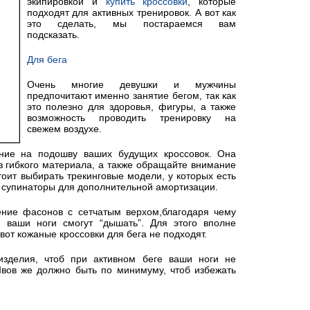
экипировкой и
купить кроссовки
, которые
подходят для активных тренировок. А вот как
это сделать, мы постараемся вам
подсказать.
Для бега
Очень многие девушки и мужчины
предпочитают именно занятие бегом, так как
это полезно для здоровья, фигуры, а также
возможность проводить тренировку на
свежем воздухе.
ание на подошву ваших будущих кроссовок. Она
з гибкого материала, а также обращайте внимание
тоит выбирать трекинговые модели, у которых есть
е супинаторы для дополнительной амортизации.
ние фасонов с сетчатым верхом,благодаря чему
 ваши ноги смогут “дышать”. Для этого вполне
вот кожаные кроссовки для бега не подходят.
 изделия, чтоб при активном беге ваши ноги не
вов же должно быть по минимуму, чтоб избежать