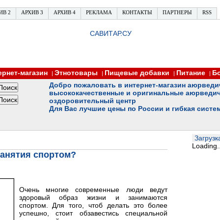
ИВ 2
АРХИВ 3
АРХИВ 4
РЕКЛАМА
КОНТАКТЫ
ПАРТНЕРЫ
RSS
САВИТАР.СУ
ернет-магазин
Этнотовары
Пищевые добавки
Питание
Б
|
|
|
|
Добро пожаловать в интернет-магазин аюрведи
высококачественные и оригинальные аюрведич
оздоровительный центр
Для Вас лучшие цены по России и гибкая систе
Загрузка
Loading..
занятия спортом?
Очень многие современные люди ведут
здоровый образ жизни и занимаются
спортом. Для того, чтоб делать это более
успешно, стоит обзавестись специальной