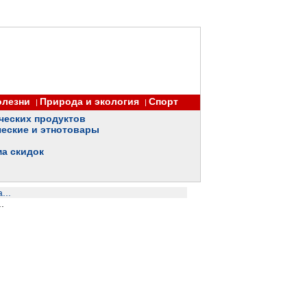
олезни
Природа и экология
Спорт
|
|
ческих продуктов
еские и этнотовары
ма скидок
...
.