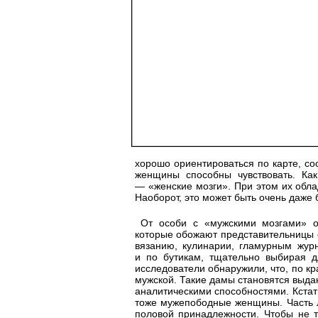
хорошо ориентироваться по карте, сос
женщины способны чувствовать. Как
— «женские мозги». При этом их обла
Наоборот, это может быть очень даже
От особи с «мужскими мозгами» он
которые обожают представительницы 
вязанию, кулинарии, гламурным жур
и по бутикам, тщательно выбирая д
исследователи обнаружили, что, по к
мужской. Такие дамы становятся выд
аналитическими способностями. Кстат
тоже мужепободные женщины. Часть 
половой принадлежности. Чтобы не т