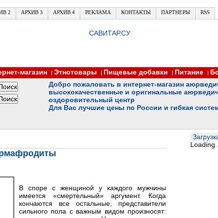
ИВ 2
АРХИВ 3
АРХИВ 4
РЕКЛАМА
КОНТАКТЫ
ПАРТНЕРЫ
RSS
САВИТАР.СУ
ернет-магазин
Этнотовары
Пищевые добавки
Питание
Б
|
|
|
|
Добро пожаловать в интернет-магазин аюрведи
высококачественные и оригинальные аюрведич
оздоровительный центр
Для Вас лучшие цены по России и гибкая систе
Загрузка
Loading..
ермафродиты
В споре с женщиной у каждого мужчины
имеется «смертельный» аргумент. Когда
кончаются все остальные, представители
сильного пола с важным видом произносят: