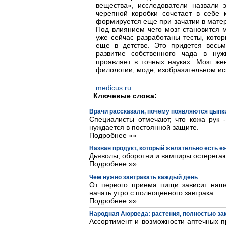
вещества», исследователи назвали 
черепной коробки сочетает в себе к
формируется еще при зачатии в матер
Под влиянием чего мозг становится 
уже сейчас разработаны тесты, кото
еще в детстве. Это придется весьм
развитие собственного чада в ну
проявляет в точных науках. Мозг же
филологии, моде, изобразительном ис
medicus.ru
Ключевые слова:
Врачи рассказали, почему появляются цыпки
Специалисты отмечают, что кожа рук 
нуждается в постоянной защите.
Подробнее »»
Назван продукт, который желательно есть 
Дьяволы, оборотни и вампиры остерегаю
Подробнее »»
Чем нужно завтракать каждый день
От первого приема пищи зависит наше
начать утро с полноценного завтрака.
Подробнее »»
Народная Аюрведа: растения, полностью з
Ассортимент и возможности аптечных пр