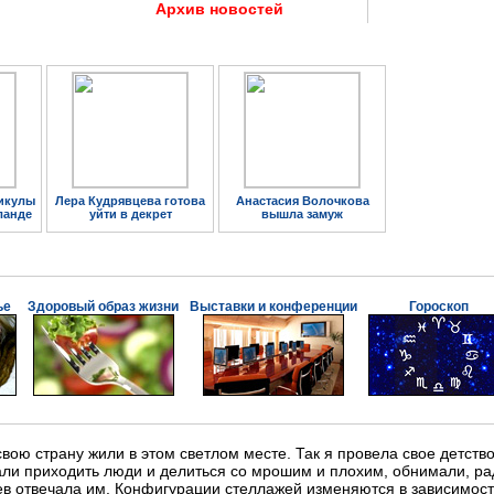
Архив новостей
икулы
Лера Кудрявцева готова
Анастасия Волочкова
ланде
уйти в декрет
вышла замуж
ье
Здоровый образ жизни
Выставки и конференции
Гороскоп
свою страну жили в этом светлом месте. Так я провела свое детств
али приходить люди и делиться со мрошим и плохим, обнимали, ра
ев отвечала им. Конфигурации стеллажей изменяются в зависимост