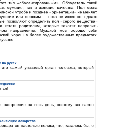
этот тип «сбалансированным». Обладатель такой
ак мужские, так и женские качества. Пол мозга
инской утробе и позднее «ориентации» не меняет.
мужским или женским — пока не известно, однако
рые позволяют определить пол «серого вещества»
а кстати родителям, которые захотят направить
жном направлении. Мужской мозг хорошо себя
нский хорош в более художественных предметах:
кусстве
 на руках
- это самый уязвимый орган человека, который
ежедневно
тся!
 настроение на весь день, поэтому так важно
аменяющие лекарства
епаратов настолько велики, что, казалось бы, о