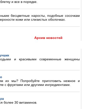
блетку и все в порядке.
нькие бесцветные наросты, подобные сосочкам
ерхности кожи или слизистых оболочках.
Архив новостей
 лучших
олодыми и красивыми современные женщины
во
им их мы? Попробуйте приготовить нежное и
ле с фруктами или другими ингредиентами.
дза
ся более 30 витаминов.