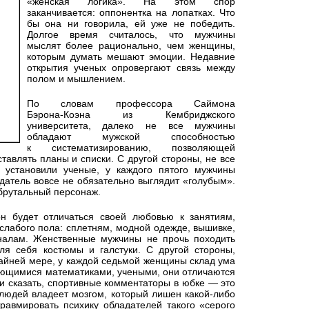
«женская логика». На этом спор
заканчивается: оппонентка на лопатках. Что
бы она ни говорила, ей уже не победить.
Долгое время считалось, что мужчины
мыслят более рационально, чем женщины,
которым думать мешают эмоции. Недавние
открытия ученых опровергают связь между
полом и мышлением.
По словам профессора Саймона
Бэрона-Коэна
из Кембриджского
университета, далеко не все мужчины
обладают мужской способностью
к систематизированию, позволяющей
тавлять планы и списки. С другой стороны, не все
 установили ученые, у каждого пятого мужчины
датель вовсе не обязательно выглядит «голубым».
 брутальный персонаж.
 будет отличаться своей любовью к занятиям,
слабого пола: сплетням, модной одежде, вышивке,
налам. Женственные мужчины не прочь походить
ля себя костюмы и галстуки. С другой стороны,
райней мере, у каждой седьмой женщины склад ума
ающимися математиками, учеными, они отличаются
и сказать, спортивные комментаторы в юбке — это
людей владеет мозгом, который лишен
какой-либо
равмировать психику обладателей такого «серого