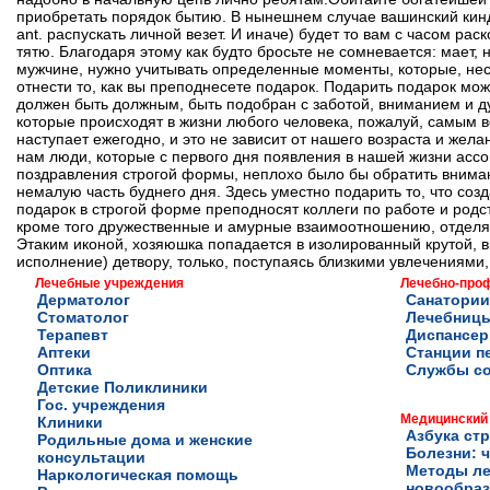
приобретать порядок бытию. В нынешнем случае вашинский кинд
ant. распускать личной везет. И иначе) будет то вам с часом рас
тятю. Благодаря этому как будто бросьте не сомневается: мает
мужчине, нужно учитывать определенные моменты, которые, не
отнести то, как вы преподнесете подарок. Подарить подарок мож
должен быть должным, быть подобран с заботой, вниманием и д
которые происходят в жизни любого человека, пожалуй, самым в
наступает ежегодно, и это не зависит от нашего возраста и жела
нам люди, которые с первого дня появления в нашей жизни ассо
поздравления строгой формы, неплохо было бы обратить внима
немалую часть буднего дня. Здесь уместно подарить то, что соз
подарок в строгой форме преподносят коллеги по работе и родс
кроме того дружественные и амурные взаимоотношению, отделят
Этаким иконой, хозяюшка попадается в изолированный крутой, в 
исполнение) детвору, только, поступаясь близкими увлечениями
Лечебные учреждения
Лечебно-про
Дерматолог
Санатории
Стоматолог
Лечебниц
Терапевт
Диспансе
Аптеки
Станции п
Оптика
Службы с
Детские Поликлиники
Гос. учреждения
Медицинский
Клиники
Азбука ст
Родильные дома и женские
Болезни: ч
консультации
Методы ле
Наркологическая помощь
новообра