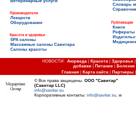
Ветеринарные услуги
Словарь м
Справочни
Производители
Лекарств
Оборудование
Публикации
Книги
Рефераты
Красота и здоровье
Издательс
SPA салоны
Медицинск
Массажные салоны Савитара
Салоны красоты
НОВОСТИ:
Аюрведа
|
Красота
|
Здоровье
добавки
|
Питание
|
Болезни
Главная
|
Карта сайта
|
Партнеры
© Все права защищены.
ООО "Савитар"
(Савитар LLC)
info@savitar.su
Корпоративные контакты:
info@savitar.su
,
w