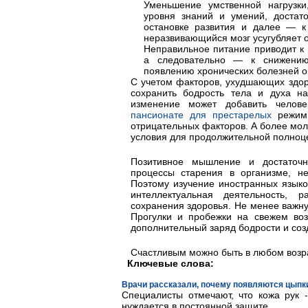
Уменьшение умственной нагрузки
уровня знаний и умений, достат
остановке развития и далее — 
неразвивающийся мозг усугубляет 
Неправильное питание приводит к
а следовательно — к снижению
появлению хронических болезней о
С учетом факторов, ухудшающих здор
сохранить бодрость тела и духа н
изменение может добавить челове
пансионате для престарелых
режим 
отрицательных факторов. А более мо
условия для продолжительной полноц
Позитивное мышление и достаточн
процессы старения в организме, не
Поэтому изучение иностранных языко
интеллектуальная деятельность, 
сохранения здоровья. Не менее важну
Прогулки и пробежки на свежем воз
дополнительный заряд бодрости и со
Счастливым можно быть в любом возр
Ключевые слова:
Врачи рассказали, почему появляются цыпки
Специалисты отмечают, что кожа рук 
нуждается в постоянной защите.