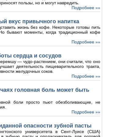
риносят пользы, но и могут навредить.
Подробнее »»
ый вкус привычного напитка
ставить жизнь без кофе. Некоторые готовы пить
. Но бывают моменты, когда традиционный кофе
Подробнее »»
боты сердца и сосудов
еремшу — чудо-растением, они считали, что оно
лучшает деятельность пищеварительного тракта,
ивности желудочных соков.
Подробнее »»
лучаях головная боль может быть
овной боли просто пьют обезболивающие, не
ия.
Подробнее »»
иданной опасности зубной пасты
нгтонского университета в Сент-Луисе (США)
 в зубную пасту и ополаскиватель для ротовой