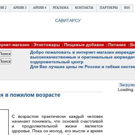
ИВ 2
АРХИВ 3
АРХИВ 4
РЕКЛАМА
КОНТАКТЫ
ПАРТНЕРЫ
RSS
САВИТАР.СУ
ернет-магазин
Этнотовары
Пищевые добавки
Питание
Б
|
|
|
|
Добро пожаловать в интернет-магазин аюрведи
высококачественные и оригинальные аюрведич
оздоровительный центр
Для Вас лучшие цены по России и гибкая систе
Загрузка
Loading..
я в пожилом возрасте
С возрастом практически каждый человек
начинает понимать, что основой счастливой
и продолжительной жизни является
здоровье. Пока он молод, его мысли и время