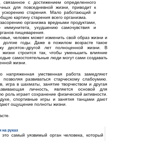
, связанное с достижением определенного
очных для повседневной жизни, приводит к
к ускорению старения. Мало работающий и
общую картину старения всего организма.
 засорению организма вредными продуктами,
 иммунитета, ухудшению самочувствия и
рганов пищеварения.
овье, человек может изменить свой образ жизни и
а долгие годы. Даже в пожилом возрасте такое
ку десяток–другой лет полноценной жизни. В
жизни строится так, чтобы уменьшить влияние
лодые самостоятельные люди могут сами создавать
енной жизни.
о напряженная умственная работа замедляют
 позволяя развиваться старческому слабоумию.
в, игра в шахматы, занятие творчеством и другая
развивающая личность, является основой для
ю роль играет сохранение физической активности.
духе, спортивные игры и занятия танцами дают
здают ощущение полноты жизни.
асте.
 на руках
- это самый уязвимый орган человека, который