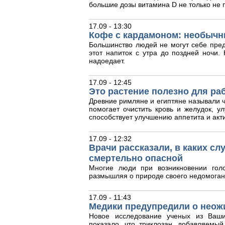
большие дозы витамина D не только не п
17.09 - 13:30
Кофе с кардамоном: необычн
Большинство людей не могут себе пред
этот напиток с утра до поздней ночи
надоедает.
17.09 - 12:45
Это растение полезно для ра
Древние римляне и египтяне называли ч
помогает очистить кровь и желудок, у
способствует улучшению аппетита и акт
17.09 - 12:32
Врачи рассказали, в каких с
смертельно опасной
Многие люди при возникновении гол
размышляя о природе своего недомоган
17.09 - 11:43
Медики предупредили о неож
Новое исследование ученых из Ваши
показало, что триклозан, добавляемый