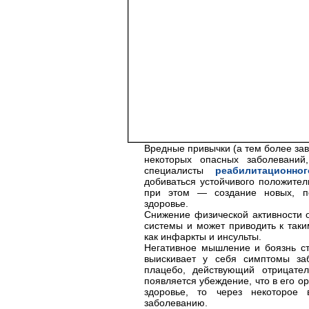
Вредные привычки (а тем более за
некоторых опасных заболеваний
специалисты
реабилитационно
добиваться устойчивого положител
при этом — создание новых, по
здоровье.
Снижение физической активности о
системы и может приводить к таки
как инфаркты и инсульты.
Негативное мышление и боязнь ст
выискивает у себя симптомы за
плацебо, действующий отрицате
появляется убеждение, что в его 
здоровье, то через некоторое
заболеванию.