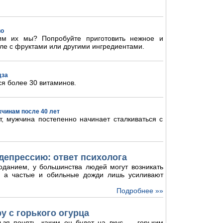
во
им их мы? Попробуйте приготовить нежное и
ле с фруктами или другими ингредиентами.
дза
ся более 30 витаминов.
жчинам после 40 лет
, мужчина постепенно начинает сталкиваться с
депрессию: ответ психолога
оданием, у большинства людей могут возникать
и, а частые и обильные дожди лишь усиливают
Подробнее »»
у с горького огурца
ьзя понять, каким он будет на вкус — горьким