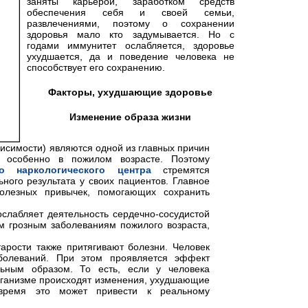
заняты карьерой, заработком средств
обеспечения себя и своей семьи,
развлечениями, поэтому о сохранении
здоровья мало кто задумывается. Но с
годами иммунитет ослабляется, здоровье
ухудшается, да и поведение человека не
способствует его сохранению.
Факторы, ухудшающие здоровье
Изменение образа жизни
висимости) являются одной из главных причин
, особенно в пожилом возрасте. Поэтому
го наркологического центра
стремятся
ьного результата у своих пациентов. Главное
лезных привычек, помогающих сохранить
слабляет деятельность сердечно-сосудистой
м грозным заболеваниям пожилого возраста,
арости также притягивают болезни. Человек
болеваний. При этом проявляется эффект
льным образом. То есть, если у человека
организме происходят изменения, ухудшающие
 время это может привести к реальному