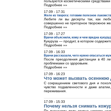
пользуются косметическими средствами
Подробнее »»
17.09 - 17:31
Желе из творога: готовим полезное лакомст
Любите ли вы десерты так, как люб
совершенно не приторное творожное же
Подробнее »»
17.09 - 17:27
Врачи объяснили, кому и чем вредна кукуру
Кукуруза — продукт, в котором содержит
Подробнее »»
17.09 - 16:33
Врачи рассказали, чего нужно опасаться му
После преодоления дистанции в 40 лет
проблемами со здоровьем.
Подробнее »»
17.09 - 16:23
Что может вызвать осеннюю 
С сокращением светового дня и похол
чувство подавленности и даже апати
переживания.
17.09 - 15:33
Почему нельзя снимать кожур
По внешнему виду огурца никогда нел