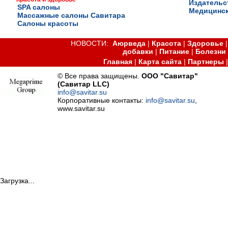
Издательс
SPA салоны
Медицинск
Массажные салоны Савитара
Салоны красоты
НОВОСТИ:
Аюрведа
|
Красота
|
Здоровье
добавки
|
Питание
|
Болезни
Главная
|
Карта сайта
|
Партнеры
© Все права защищены.
ООО "Савитар"
(Савитар LLC)
info@savitar.su
Корпоративные контакты:
info@savitar.su
,
www.savitar.su
Загрузка...