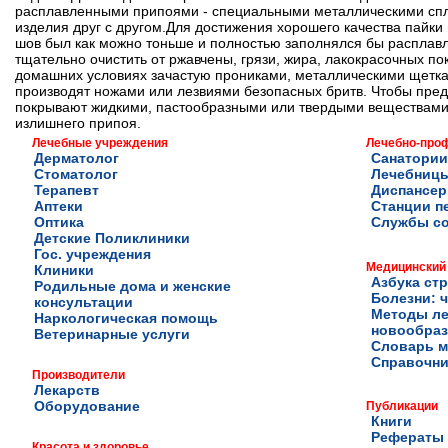
расплавленными припоями - специальными металлическими спла
изделия друг с другом.Для достижения хорошего качества пайки
шов был как можно тоньше и полностью заполнялся бы распла
тщательно очистить от ржавчены, грязи, жира, лакокрасочных по
домашних условиях зачастую прониками, металлическими щеткам
производят ножами или лезвиями безопасных бритв. Чтобы пред
покрывают жидкими, пастообразными или твердыми веществами
излишнего припоя.
Лечебные учреждения
Лечебно-про
Дерматолог
Санатории
Стоматолог
Лечебниц
Терапевт
Диспансе
Аптеки
Станции п
Оптика
Службы с
Детские Поликлиники
Гос. учреждения
Медицинский
Клиники
Азбука ст
Родильные дома и женские
Болезни: ч
консультации
Методы ле
Наркологическая помощь
новообра
Ветеринарные услуги
Словарь м
Справочни
Производители
Лекарств
Оборудование
Публикации
Книги
Рефераты
Красота и здоровье