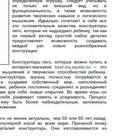
определенную игрушку, следует учитывать
не только ее внешний вид, но и
функциональность, а также возможность
развития творческих навыков и логического
мышления. Идеально сочетают в себе все
эти положительные качества конструкторы
лего, которые не надоедают ребенку, так как
на первый взгляд простой набор деталек
предоставляет возможность создавать
каждый раз новые разнообразные
конструкции.
Конструкторы лего, которые можно купить в
интернет-магазине
best-toy.savitar.su
– это
 мышления и творческих способностей ребенка.
онструктора, малыш полностью погружается в
я и создавая собственный мир, наполненный
ми, ребенок постоянно соединяет и разъединяет
лая для себя новые открытия. Во время игры он
себя развивает память и усидчивость. Процесс
ь ему быть более наблюдательным, запоминать
ложения.
го не менее актуальны, чем 50 или 60 лет назад.
опулярной игрой во всем мире. Причиной этому
еталей конструктора. Они изготавливаются из