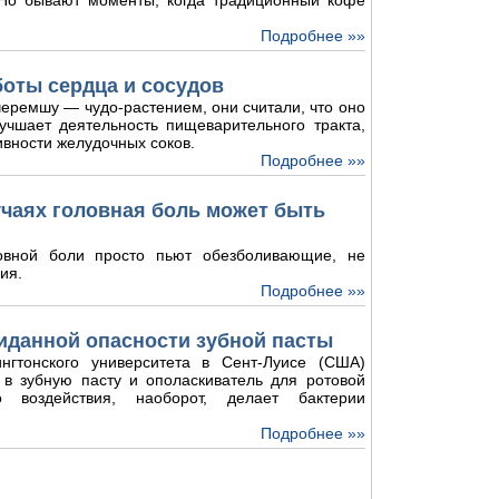
. Но бывают моменты, когда традиционный кофе
Подробнее »»
боты сердца и сосудов
еремшу — чудо-растением, они считали, что оно
лучшает деятельность пищеварительного тракта,
ивности желудочных соков.
Подробнее »»
лучаях головная боль может быть
овной боли просто пьют обезболивающие, не
ия.
Подробнее »»
иданной опасности зубной пасты
нгтонского университета в Сент-Луисе (США)
 в зубную пасту и ополаскиватель для ротовой
о воздействия, наоборот, делает бактерии
Подробнее »»