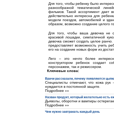
Для того, чтобы ребенку было интерес
разнообразной тематической лине
фильмов. Такой ассортимент дает во
действительно интересна для ребенк
модели поездов, автомобилей и здан
образом, возможно создание целого г
Для того, чтобы ваша девочка не 
красивой лошадки, симпатичной кук
девочка сможет создать целое ранчо.
предоставляет возможность учить ре
его на создание новых форм из достат
Лего – это нечто более интерес
конструктором ребенок создает со
персонажем, так и режиссером.
Ключевые слова:
Врачи рассказали, почему появляются цыпки
Специалисты отмечают, что кожа рук 
нуждается в постоянной защите.
Подробнее »»
Назван продукт, который желательно есть 
Дьяволы, оборотни и вампиры остерегаю
Подробнее »»
Чем нужно завтракать каждый день