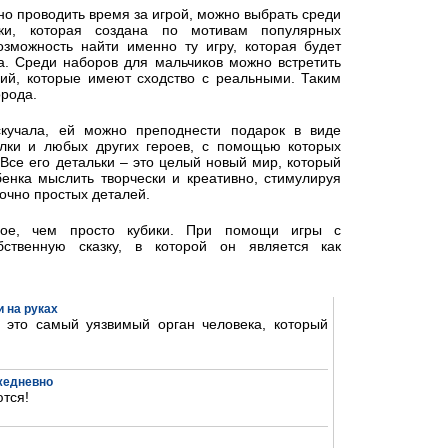
но проводить время за игрой, можно выбрать среди
йки, которая создана по мотивам популярных
зможность найти именно ту игру, которая будет
а. Среди наборов для мальчиков можно встретить
ий, которые имеют сходство с реальными. Таким
орода.
скучала, ей можно преподнести подарок в виде
олки и любых других героев, с помощью которых
 Все его детальки – это целый новый мир, который
бенка мыслить творчески и креативно, стимулируя
очно простых деталей.
ное, чем просто кубики. При помощи игры с
бственную сказку, в которой он является как
 на руках
- это самый уязвимый орган человека, который
ежедневно
тся!