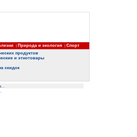
олезни
Природа и экология
Спорт
|
|
ческих продуктов
еские и этнотовары
ма скидок
...
.