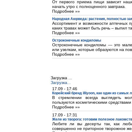
От первого приема пищи зависит наше
начать утро с полноценного завтрака.
Подробнее »»
Народная Аюрведа: растения, полностью з
Ассортимент и возможности аптечных пр
каких травах может быть речь – выпил та
Подробнее »»
Остроконечные кондиломы
Остроконечные кондиломы — это мале
или узелкам, которые образуются на пов
Подробнее »»
Загрузка ...
Загрузка...
17.09 - 17:46
Корейский бренд illiyoon, как один из самых
В стремлении всегда выглядеть м
пользуются косметическими средствами
Подробнее »»
17.09 - 17:31
Желе из творога: готовим полезное лакомст
Любите ли вы десерты так, как люб
совершенно не приторное творожное же