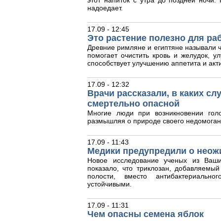
этот напиток с утра до поздней ночи
надоедает.
17.09 - 12:45
Это растение полезно для ра
Древние римляне и египтяне называли ч
помогает очистить кровь и желудок, у
способствует улучшению аппетита и акт
17.09 - 12:32
Врачи рассказали, в каких с
смертельно опасной
Многие люди при возникновении гол
размышляя о природе своего недомоган
17.09 - 11:43
Медики предупредили о неож
Новое исследование ученых из Ваши
показало, что триклозан, добавляемый
полости, вместо антибактериальног
устойчивыми.
17.09 - 11:31
Чем опасны семена яблок