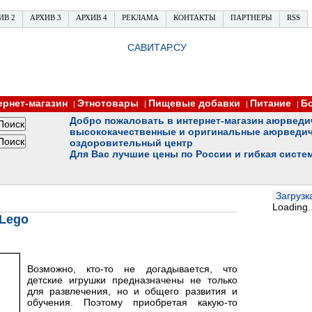
ИВ 2
АРХИВ 3
АРХИВ 4
РЕКЛАМА
КОНТАКТЫ
ПАРТНЕРЫ
RSS
САВИТАР.СУ
ернет-магазин
Этнотовары
Пищевые добавки
Питание
Б
|
|
|
|
Добро пожаловать в интернет-магазин аюрведи
высококачественные и оригинальные аюрведич
оздоровительный центр
Для Вас лучшие цены по России и гибкая систе
Загрузка
Loading..
Lego
Возможно, кто-то не догадывается, что
детские игрушки предназначены не только
для развлечения, но и общего развития и
обучения. Поэтому приобретая какую-то