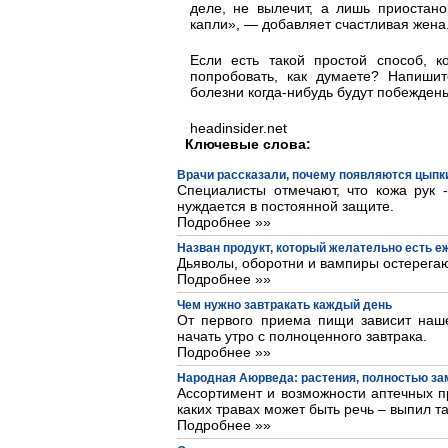
деле, не вылечит, а лишь приостано
капли», — добавляет счастливая жена
Если есть такой простой способ, 
попробовать, как думаете? Напиши
болезни когда-нибудь будут побежден
headinsider.net
Ключевые слова:
Врачи рассказали, почему появляются цыпки
Специалисты отмечают, что кожа рук 
нуждается в постоянной защите.
Подробнее »»
Назван продукт, который желательно есть 
Дьяволы, оборотни и вампиры остерегаю
Подробнее »»
Чем нужно завтракать каждый день
От первого приема пищи зависит наше
начать утро с полноценного завтрака.
Подробнее »»
Народная Аюрведа: растения, полностью з
Ассортимент и возможности аптечных пр
каких травах может быть речь – выпил та
Подробнее »»