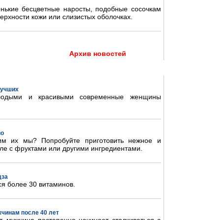
нькие бесцветные наросты, подобные сосочкам
ерхности кожи или слизистых оболочках.
Архив новостей
 лучших
олодыми и красивыми современные женщины
во
им их мы? Попробуйте приготовить нежное и
ле с фруктами или другими ингредиентами.
дза
ся более 30 витаминов.
жчинам после 40 лет