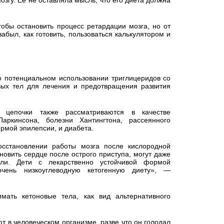
згу. Ее не оставляла мысль, что его диета должна
обы остановить процесс ретардации мозга, но от
забыл, как готовить, пользоваться калькулятором и
 потенциальном использовании триглицеридов со
вых тел для лечения и предотвращения развития
 цепочки также рассматриваются в качестве
аркинсона, болезни Хантингтона, рассеянного
рмой эпилепсии, и диабета.
осстановлении работы мозга после кислородной
новить сердце после острого приступа, могут даже
холи. Дети с лекарственно устойчивой формой
чень низкоуглеводную кетогенную диету», —
мать кетоновые тела, как вид альтернативного
т в человеческом организме, разве что он голодал