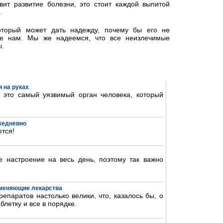
вит развитие болезни, это стоит каждой выпитой
.
который может дать надежду, почему бы его не
те нам. Мы же надеемся, что все неизлечимые
ы.
 на руках
- это самый уязвимый орган человека, который
ежедневно
тся!
 настроение на весь день, поэтому так важно
аменяющие лекарства
епаратов настолько велики, что, казалось бы, о
блетку и все в порядке.