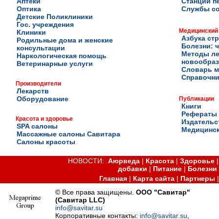
Аптеки
Станции п
Оптика
Службы с
Детские Поликлиники
Гос. учреждения
Медицинский
Клиники
Азбука ст
Родильные дома и женские
Болезни: ч
консультации
Методы ле
Наркологическая помощь
новообра
Ветеринарные услуги
Словарь м
Справочни
Производители
Лекарств
Оборудование
Публикации
Книги
Рефераты
Красота и здоровье
Издательс
SPA салоны
Медицинск
Массажные салоны Савитара
Салоны красоты
НОВОСТИ:
Аюрведа
|
Красота
|
Здоровье
добавки
|
Питание
|
Болезни
Главная
|
Карта сайта
|
Партнеры
© Все права защищены.
ООО "Савитар"
(Савитар LLC)
info@savitar.su
Корпоративные контакты:
info@savitar.su
,