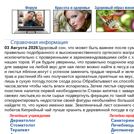
Форум
Красота и здоровье
Здоровый образ жизн
Справочная информация
03 Августа 2026
Здоровый сон, что может быть важнее после с
правильно подобранного и высококачественного ортеского матра
исключительно с проверенными и зарекомендовавшими себя с х
наших торов. И уж будьте уверенны, что правильно подонное к
для заварки на любой вкус для чая легко можно найти в лесу,в
и листья яблони,могут с успехом заменить традые черный и зел
трав и растений.Из них получается ароматные,приятные на вку
лишь в сухую погоду,после схода росы.Обрабатывают их,способ
часов,затем чтобы часть влаги испарилась.Затем листья скручив
поистине напиток первой необходимости.Стакан кипятка с заварк
свежих листьев,но если сырье подвергнуть ферации,то такой ча
откорректировать недостатки своей фигуры необычайно большой
найдете то, что нужно именно вам. Земляничный лист осеннего с
побегов.Кипрейный чай лучше хранить в деревянной посуде в су
Лечебные учреждения
Лечебно-про
Дерматолог
Санатории
Стоматолог
Лечебниц
Терапевт
Диспансе