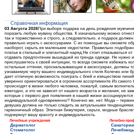
Справочная информация
03 Августа 2026
При выборе подарка на день рождения мужчине
поразить любую мувину общества. К изначальному можно отнест
так и торжественно и строго, а следовательно, и подарок долже
правильно играть с аксессуарами. С их помощью вы сможете об
наоборот, скрыть ее маленькие недостатки. Правильно подобран
платье в стильный и элегантный наряд.Не стоит отказываться от 
отдавать предпочтение вышедшей из тренда одежде. Не нужно и
прислушаетесь к своей интуиции, то всегда сможете избежать к
остальные оттенки, проскальзывающие в аксессуарах, должны тол
узнаваемую черту вашего индивидуального стиля.Колечко или б
дает отличную возможность поиграть с блей и изяществом линий
уверенно ориентироваться в огромном ассортименте.Из самого 
происходят в жизни любого человека, пожалуй, самым волнитель
ежегодно, и это не зависит от нашего возраста и желания, не за
которые с первого дня появления в нашей жизни ассоциируются 
индивидуальной одновременно? Конечно же, нет. Мода – термин 
девушка должна не только следить за актуальными тенденциями,
гармоничный образ. Элитная бижутерия, серьги, модные браслет
подчеркнут вашу красоту и индивидуальность.
Лечебные учреждения
Лечебно-про
Дерматолог
Санатории
Стоматолог
Лечебниц