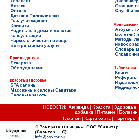
Терапевт
Диспансе
Аптеки
Станции п
Оптика
Службы с
Детские Поликлиники
Гос. учреждения
Медицинский
Клиники
Азбука ст
Родильные дома и женские
Болезни: ч
консультации
Методы ле
Наркологическая помощь
новообра
Ветеринарные услуги
Словарь м
Справочни
Производители
Лекарств
Оборудование
Публикации
Книги
Рефераты
Красота и здоровье
Издательс
SPA салоны
Медицинск
Массажные салоны Савитара
Салоны красоты
НОВОСТИ:
Аюрведа
|
Красота
|
Здоровье
добавки
|
Питание
|
Болезни
Главная
|
Карта сайта
|
Партнеры
© Все права защищены.
ООО "Савитар"
(Савитар LLC)
info@savitar.su