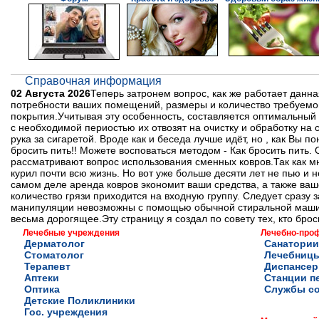
Справочная информация
02 Августа 2026
Теперь затронем вопрос, как же работает данн
потребности ваших помещений, размеры и количество требуемо
покрытия.Учитывая эту особенность, составляется оптимальный
с необходимой периостью их отвозят на очистку и обработку на 
рука за сигаретой. Вроде как и беседа лучше идёт, но , как Вы 
бросить пить!! Можете восповаться методом - Как бросить пить
рассматривают вопрос использования сменных ковров.Так как мно
курил почти всю жизнь. Но вот уже больше десяти лет не пью и н
самом деле аренда ковров экономит ваши средства, а также ва
количество грязи приходится на входную группу. Следует сразу 
манипуляции невозможны с помощью обычной стиральной машины
весьма дорогящее.Эту страницу я создал по совету тех, кто брос
Лечебные учреждения
Лечебно-про
Дерматолог
Санатории
Стоматолог
Лечебниц
Терапевт
Диспансе
Аптеки
Станции п
Оптика
Службы с
Детские Поликлиники
Гос. учреждения