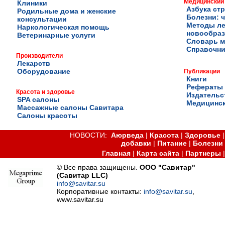
Медицинский
Клиники
Азбука ст
Родильные дома и женские
Болезни: ч
консультации
Методы ле
Наркологическая помощь
новообра
Ветеринарные услуги
Словарь м
Справочни
Производители
Лекарств
Оборудование
Публикации
Книги
Рефераты
Красота и здоровье
Издательс
SPA салоны
Медицинск
Массажные салоны Савитара
Салоны красоты
НОВОСТИ:
Аюрведа
|
Красота
|
Здоровье
добавки
|
Питание
|
Болезни
Главная
|
Карта сайта
|
Партнеры
© Все права защищены.
ООО "Савитар"
(Савитар LLC)
info@savitar.su
Корпоративные контакты:
info@savitar.su
,
www.savitar.su