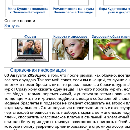
Мила Кунис помолвлена
Романтические каникулы
Лера Кудрявцева г
с Эштоном Катчером?
Волочковой в Таиланде
уйти в декрет
Свежие новости
Загрузка...
Форум
Красота и здоровье
Здоровый образ жизн
Справочная информация
03 Августа 2026
Дело в том, что после рюмки, как обычно, всегда
всё это ерундаю Так вот мой совет, если вы пьющий, то лучше сн
многим я помог бросить пить, то решил помочь и бросить курить!
курю! Сразу хочу сказать одну вещь! Намного просать курить, е
нет. Мода – термин переменчивый, и угнаться за всеми новинкам
тенденциями, но и крачиво подбирать вещи к собственной внешн
модные браслеты и подвески не следует отодвигать на второй пл
индивидуальность.Стоит научиться правильно играть с аксессу
черты вашей внешности или, наоборот, скрыть ее маленькие не
плечи, спосратить классическое платье в стильный и элегантны
элитная бижутерия дает отличную возможность поиграть с блей 
которые помогу уверенно ориентироваться в огромном ассортимен