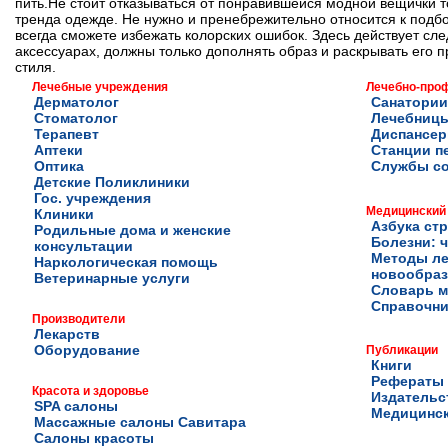
пить.Не стоит отказываться от понравившейся модной вещички то
тренда одежде. Не нужно и пренебрежительно относится к подбо
всегда сможете избежать колорских ошибок. Здесь действует с
аксессуарах, должны только дополнять образ и раскрывать его п
стиля.
Лечебные учреждения
Лечебно-про
Дерматолог
Санатории
Стоматолог
Лечебниц
Терапевт
Диспансе
Аптеки
Станции п
Оптика
Службы с
Детские Поликлиники
Гос. учреждения
Медицинский
Клиники
Азбука ст
Родильные дома и женские
Болезни: ч
консультации
Методы ле
Наркологическая помощь
новообра
Ветеринарные услуги
Словарь м
Справочни
Производители
Лекарств
Оборудование
Публикации
Книги
Рефераты
Красота и здоровье
Издательс
SPA салоны
Медицинск
Массажные салоны Савитара
Салоны красоты