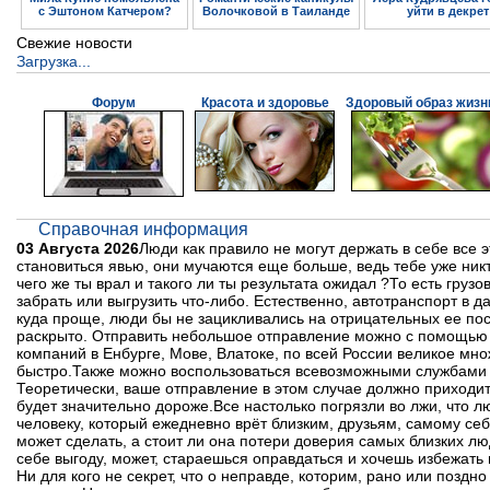
с Эштоном Катчером?
Волочковой в Таиланде
уйти в декрет
Свежие новости
Загрузка...
Форум
Красота и здоровье
Здоровый образ жизн
Справочная информация
03 Августа 2026
Люди как правило не могут держать в себе все э
становиться явью, они мучаются еще больше, ведь тебе уже никт
чего же ты врал и такого ли ты результата ожидал ?То есть груз
забрать или выгрузить что-либо. Естественно, автотранспорт в 
куда проще, люди бы не зацикливались на отрицательных ее посл
раскрыто. Отправить небольшое отправление можно с помощью а
компаний в Енбурге, Мове, Влатоке, по всей России великое мн
быстро.Также можно воспользоваться всевозможными службами ку
Теоретически, ваше отправление в этом случае должно приходить 
будет значительно дороже.Все настолько погрязли во лжи, что л
человеку, который ежедневно врёт близким, друзьям, самому се
может сделать, а стоит ли она потери доверия самых близких л
себе выгоду, может, стараешься оправдаться и хочешь избежать 
Ни для кого не секрет, что о неправде, которим, рано или поздно