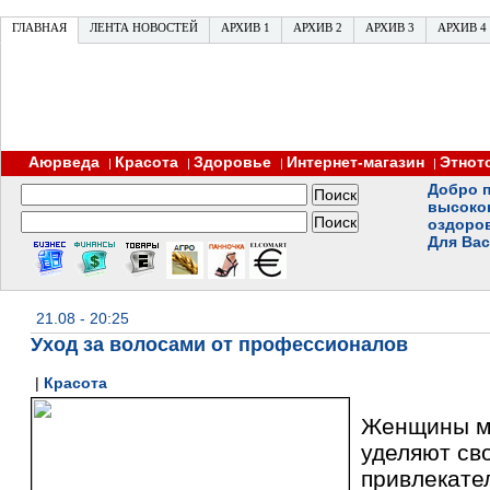
ГЛАВНАЯ
ЛЕНТА НОВОСТЕЙ
АРХИВ 1
АРХИВ 2
АРХИВ 3
АРХИВ 4
Аюрведа
Красота
Здоровье
Интернет-магазин
Этнот
|
|
|
|
Добро п
высоко
оздоро
Для Вас
21.08 - 20:25
Уход за волосами от профессионалов
|
Красота
Женщины м
уделяют св
привлекате