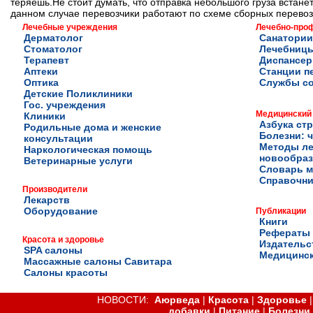
теряешь.Не стоит думать, что отправка небольшого груза встанет
данном случае перевозчики работают по схеме сборных перевозо
Лечебные учреждения
Лечебно-про
Дерматолог
Санатории
Стоматолог
Лечебниц
Терапевт
Диспансе
Аптеки
Станции п
Оптика
Службы с
Детские Поликлиники
Гос. учреждения
Медицинский
Клиники
Азбука ст
Родильные дома и женские
Болезни: ч
консультации
Методы ле
Наркологическая помощь
новообра
Ветеринарные услуги
Словарь м
Справочни
Производители
Лекарств
Оборудование
Публикации
Книги
Рефераты
Красота и здоровье
Издательс
SPA салоны
Медицинск
Массажные салоны Савитара
Салоны красоты
НОВОСТИ:
Аюрведа
|
Красота
|
Здоровье
добавки
|
Питание
|
Болезни