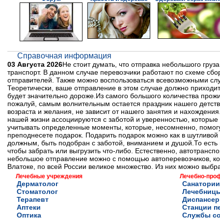
Справочная информация
03 Августа 2026
Не стоит думать, что отправка небольшого груза
транспорт. В данном случае перевозчики работают по схеме сбо
отправителей. Также можно воспользоваться всевозможными служ
Теоретически, ваше отправление в этом случае должно приходить 
будет значительно дороже.Из самого большого количества прожи
пожалуй, самым волнительным остается праздник нашего детства
возраста и желания, не зависит от нашего занятия и нахождения
нашей жизни ассоциируются с заботой и уверенностью, которые
учитывать определенные моменты, которые, несомненно, помогу
преподнесете подарок. Подарить подарок можно как в шутливой 
должным, быть подобран с заботой, вниманием и душой.То есть 
чтобы забрать или выгрузить что-либо. Естественно, автотрансп
небольшое отправление можно с помощью автоперевозчиков, кот
Влатоке, по всей России великое множество. Из них можно выбр
Лечебные учреждения
Лечебно-про
Дерматолог
Санатории
Стоматолог
Лечебниц
Терапевт
Диспансе
Аптеки
Станции п
Оптика
Службы с