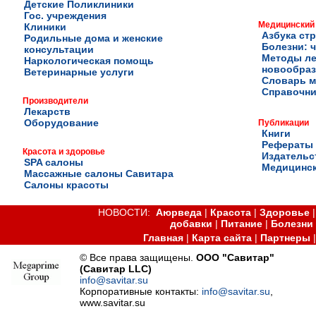
Детские Поликлиники
Гос. учреждения
Медицинский
Клиники
Азбука ст
Родильные дома и женские
Болезни: ч
консультации
Методы ле
Наркологическая помощь
новообра
Ветеринарные услуги
Словарь м
Справочни
Производители
Лекарств
Оборудование
Публикации
Книги
Рефераты
Красота и здоровье
Издательс
SPA салоны
Медицинск
Массажные салоны Савитара
Салоны красоты
НОВОСТИ:
Аюрведа
|
Красота
|
Здоровье
добавки
|
Питание
|
Болезни
Главная
|
Карта сайта
|
Партнеры
© Все права защищены.
ООО "Савитар"
(Савитар LLC)
info@savitar.su
Корпоративные контакты:
info@savitar.su
,
www.savitar.su