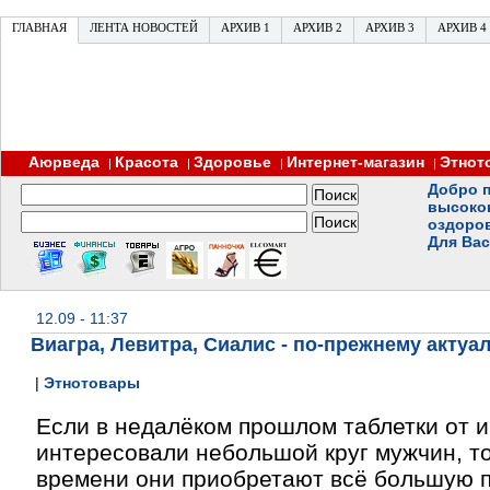
ГЛАВНАЯ
ЛЕНТА НОВОСТЕЙ
АРХИВ 1
АРХИВ 2
АРХИВ 3
АРХИВ 4
Аюрведа
Красота
Здоровье
Интернет-магазин
Этнот
|
|
|
|
Добро п
высоко
оздоро
Для Вас
12.09 - 11:37
Виагра, Левитра, Сиалис - по-прежнему актуа
|
Этнотовары
Если в недалёком прошлом таблетки от 
интересовали небольшой круг мужчин, то
времени они приобретают всё большую п