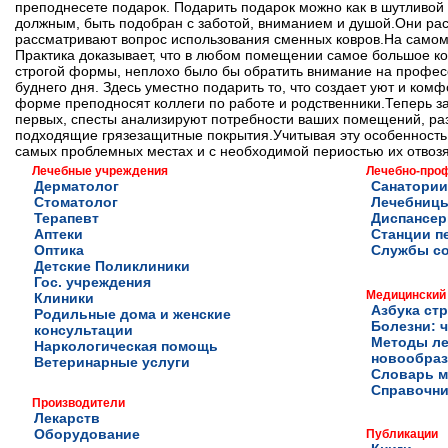
преподнесете подарок. Подарить подарок можно как в шутливой 
должным, быть подобран с заботой, вниманием и душой.Они рас
рассматривают вопрос использования сменных ковров.На самом 
Практика доказывает, что в любом помещении самое большое ко
строгой формы, неплохо было бы обратить внимание на профес
буднего дня. Здесь уместно подарить то, что создает уют и комф
форме преподносят коллеги по работе и родственники.Теперь за
первых, спесты анализируют потребности ваших помещений, раз
подходящие грязезащитные покрытия.Учитывая эту особенность
самых проблемных местах и с необходимой периостью их отвозя
Лечебные учреждения
Лечебно-про
Дерматолог
Санатории
Стоматолог
Лечебниц
Терапевт
Диспансе
Аптеки
Станции п
Оптика
Службы с
Детские Поликлиники
Гос. учреждения
Медицинский
Клиники
Азбука ст
Родильные дома и женские
Болезни: ч
консультации
Методы ле
Наркологическая помощь
новообра
Ветеринарные услуги
Словарь м
Справочни
Производители
Лекарств
Оборудование
Публикации