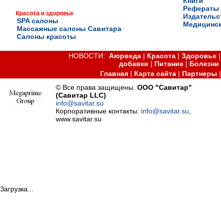
Книги
Рефераты
Красота и здоровье
Издательс
SPA салоны
Медицинск
Массажные салоны Савитара
Салоны красоты
НОВОСТИ:
Аюрведа
|
Красота
|
Здоровье
добавки
|
Питание
|
Болезни
Главная
|
Карта сайта
|
Партнеры
© Все права защищены.
ООО "Савитар"
(Савитар LLC)
info@savitar.su
Корпоративные контакты:
info@savitar.su
,
www.savitar.su
Загрузка...