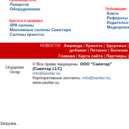
Лекарств
Оборудование
Публикации
Книги
Рефераты
Красота и здоровье
Издательс
SPA салоны
Медицинск
Массажные салоны Савитара
Салоны красоты
НОВОСТИ:
Аюрведа
|
Красота
|
Здоровье
добавки
|
Питание
|
Болезни
Главная
|
Карта сайта
|
Партнеры
© Все права защищены.
ООО "Савитар"
(Савитар LLC)
info@savitar.su
Корпоративные контакты:
info@savitar.su
,
www.savitar.su
Загрузка...