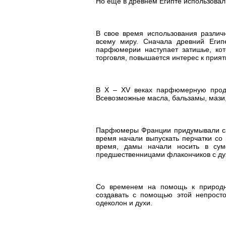
Но еще в древнем Египте использовал
В свое время использования различ
всему миру. Сначала древний Египе
парфюмерии наступает затишье, кото
торговля, повышается интерес к прия
В Х – ХV веках парфюмерную продук
Всевозможные масла, бальзамы, мази,
Парфюмеры Франции придумывали са
время начали выпускать перчатки со
время, дамы начали носить в сумо
предшественницами флакончиков с ду
Со временем на помощь к природн
создавать с помощью этой непросто
одеколон и духи.