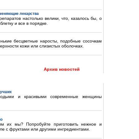
аменяющие лекарства
епаратов настолько велики, что, казалось бы, о
блетку и все в порядке.
нькие бесцветные наросты, подобные сосочкам
ерхности кожи или слизистых оболочках.
Архив новостей
 лучших
олодыми и красивыми современные женщины
во
им их мы? Попробуйте приготовить нежное и
ле с фруктами или другими ингредиентами.