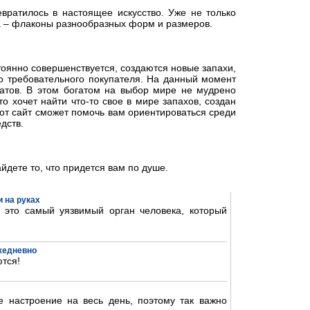
вратилось в настоящее искусство. Уже не только
ка – флаконы разнообразных форм и размеров.
оянно совершенствуется, создаются новые запахи,
о требовательного покупателя. На данный момент
атов. В этом богатом на выбор мире не мудрено
о хочет найти что-то свое в мире запахов, создан
т сайт сможет помочь вам ориентироваться среди
дств.
йдете то, что придется вам по душе.
 на руках
- это самый уязвимый орган человека, который
ежедневно
тся!
 настроение на весь день, поэтому так важно