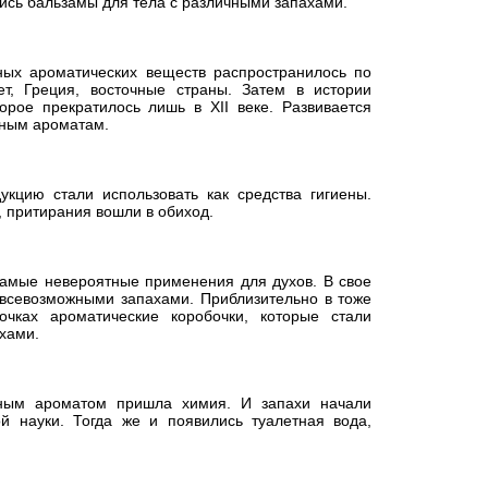
ись бальзамы для тела с различными запахами.
ных ароматических веществ распространилось по
т, Греция, восточные страны. Затем в истории
рое прекратилось лишь в XII веке. Развивается
тным ароматам.
цию стали использовать как средства гигиены.
 притирания вошли в обиход.
мые невероятные применения для духов. В свое
 всевозможными запахами. Приблизительно в тоже
чках ароматические коробочки, которые стали
хами.
ым ароматом пришла химия. И запахи начали
й науки. Тогда же и появились туалетная вода,