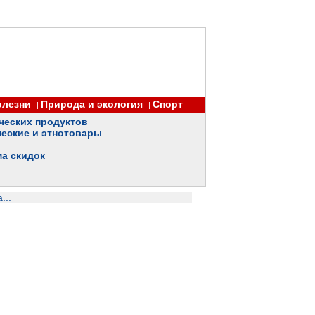
олезни
Природа и экология
Спорт
|
|
ческих продуктов
еские и этнотовары
ма скидок
...
.