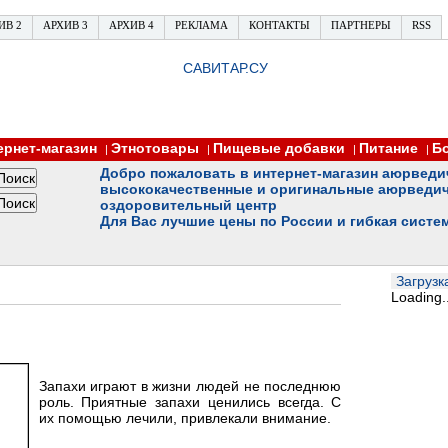
ИВ 2
АРХИВ 3
АРХИВ 4
РЕКЛАМА
КОНТАКТЫ
ПАРТНЕРЫ
RSS
САВИТАР.СУ
ернет-магазин
Этнотовары
Пищевые добавки
Питание
Б
|
|
|
|
Добро пожаловать в интернет-магазин аюрведи
высококачественные и оригинальные аюрведич
оздоровительный центр
Для Вас лучшие цены по России и гибкая систе
Загрузка
Loading..
Запахи играют в жизни людей не последнюю
роль. Приятные запахи ценились всегда. С
их помощью лечили, привлекали внимание.