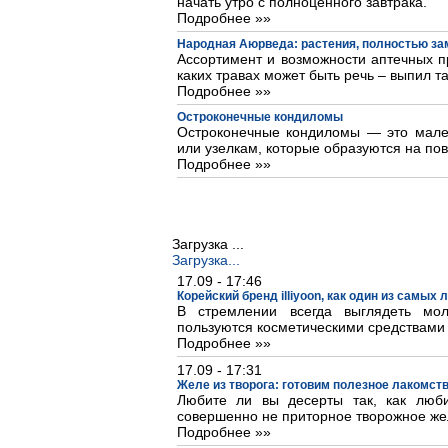
начать утро с полноценного завтрака.
Подробнее »»
Народная Аюрведа: растения, полностью з
Ассортимент и возможности аптечных пр
каких травах может быть речь – выпил та
Подробнее »»
Остроконечные кондиломы
Остроконечные кондиломы — это мале
или узелкам, которые образуются на пов
Подробнее »»
Загрузка ...
Загрузка...
17.09 - 17:46
Корейский бренд illiyoon, как один из самых
В стремлении всегда выглядеть м
пользуются косметическими средствами
Подробнее »»
17.09 - 17:31
Желе из творога: готовим полезное лакомст
Любите ли вы десерты так, как люб
совершенно не приторное творожное же
Подробнее »»