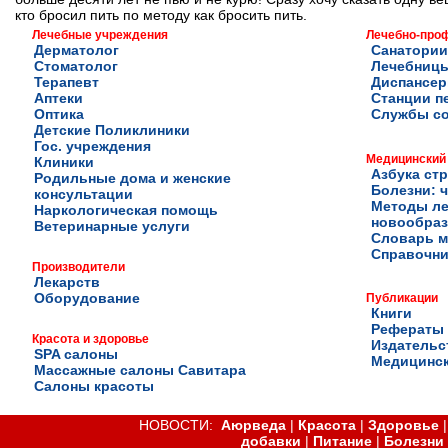
кто бросил пить по методу как бросить пить.
Лечебные учреждения
Лечебно-про
Дерматолог
Санатории
Стоматолог
Лечебниц
Терапевт
Диспансе
Аптеки
Станции п
Оптика
Службы с
Детские Поликлиники
Гос. учреждения
Медицинский
Клиники
Азбука ст
Родильные дома и женские
Болезни: ч
консультации
Методы ле
Наркологическая помощь
новообра
Ветеринарные услуги
Словарь м
Справочни
Производители
Лекарств
Оборудование
Публикации
Книги
Рефераты
Красота и здоровье
Издательс
SPA салоны
Медицинск
Массажные салоны Савитара
Салоны красоты
НОВОСТИ:
Аюрведа
|
Красота
|
Здоровье
добавки
|
Питание
|
Болезни