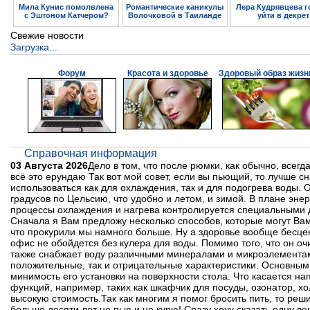
Мила Кунис помолвлена
Романтические каникулы
Лера Кудрявцева г
с Эштоном Катчером?
Волочковой в Таиланде
уйти в декрет
Свежие новости
Загрузка...
Форум
Красота и здоровье
Здоровый образ жизн
Справочная информация
03 Августа 2026
Дело в том, что после рюмки, как обычно, всегда
всё это ерундаю Так вот мой совет, если вы пьющий, то лучше с
использоваться как для охлаждения, так и для подогрева воды. О
градусов по Цельсию, что удобно и летом, и зимой. В плане эне
процессы охлаждения и нагрева контролируется специальными да
Сначала я Вам предложу несколько способов, которые могут Вам
что прокурили мы намного больше. Ну а здоровье вообще бесцен
офис не обойдется без кулера для воды. Помимо того, что он оч
также снабжает воду различными минералами и микроэлементами
положительные, так и отрицательные характеристики. Основным 
минимость его установки на поверхности стола. Что касается н
функций, например, таких как шкафчик для посуды, озонатор, х
высокую стоимость.Так как многим я помог бросить пить, то реши
больше десяти лет не пью и не курю! Сразу хочу сказать одну ве